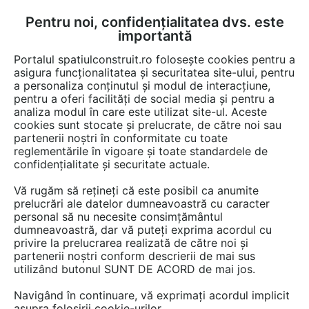
Pentru noi, confidențialitatea dvs. este
FĂ-ȚI CONT
LOGIN
importantă
CUM SE FACE
Portalul spatiulconstruit.ro folosește cookies pentru a
asigura funcționalitatea și securitatea site-ului, pentru
a personaliza conținutul și modul de interacțiune,
pentru a oferi facilități de social media și pentru a
analiza modul în care este utilizat site-ul. Aceste
Video
EȘTI AICI:
cookies sunt stocate și prelucrate, de către noi sau
partenerii noștri în conformitate cu toate
Incalzire in pardoseala si perete cu
reglementările în vigoare și toate standardele de
teava Rehau
confidențialitate și securitate actuale.
Vă rugăm să rețineți că este posibil ca anumite
45 afisari
prelucrări ale datelor dumneavoastră cu caracter
personal să nu necesite consimțământul
dumneavoastră, dar vă puteți exprima acordul cu
privire la prelucrarea realizată de către noi și
partenerii noștri conform descrierii de mai sus
utilizând butonul SUNT DE ACORD de mai jos.
Navigând în continuare, vă exprimați acordul implicit
asupra folosirii cookie-urilor.