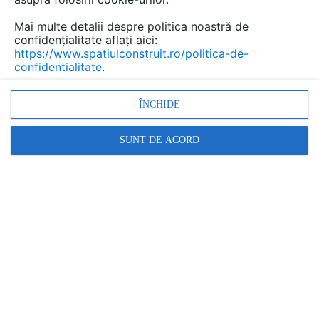
Mai multe detalii despre politica noastră de
confidențialitate aflați aici:
https://www.spatiulconstruit.ro/politica-de-
confidentialitate
.
ÎNCHIDE
Incalzire in pardoseala,
Incalzire in perete,
Incalzire cu
SUNT DE ACORD
agent termic, Pardoseli calde
Promovați-vă produsele și serviciile pe
SpatiulConstruit.ro!