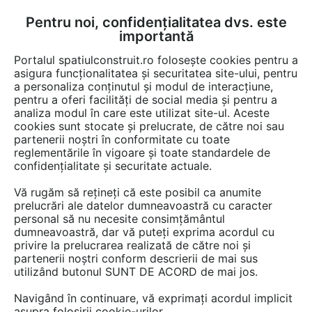
Pentru noi, confidențialitatea dvs. este
FĂ-ȚI CONT
LOGIN
importantă
CUM SE FACE
Portalul spatiulconstruit.ro folosește cookies pentru a
asigura funcționalitatea și securitatea site-ului, pentru
a personaliza conținutul și modul de interacțiune,
pentru a oferi facilități de social media și pentru a
analiza modul în care este utilizat site-ul. Aceste
Video
EȘTI AICI:
cookies sunt stocate și prelucrate, de către noi sau
partenerii noștri în conformitate cu toate
Incalzire in pardoseala pentru parchet
reglementările în vigoare și toate standardele de
confidențialitate și securitate actuale.
5 afisari
Vă rugăm să rețineți că este posibil ca anumite
prelucrări ale datelor dumneavoastră cu caracter
personal să nu necesite consimțământul
dumneavoastră, dar vă puteți exprima acordul cu
privire la prelucrarea realizată de către noi și
partenerii noștri conform descrierii de mai sus
utilizând butonul SUNT DE ACORD de mai jos.
Navigând în continuare, vă exprimați acordul implicit
asupra folosirii cookie-urilor.