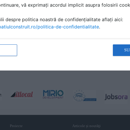
tinuare, vă exprimați acordul implicit asupra folosirii cooki
ii despre politica noastră de confidențialitate aflați aici:
atiulconstruit.ro/politica-de-confidentialitate
.
SU
Proiecte
Articole și noutăţi