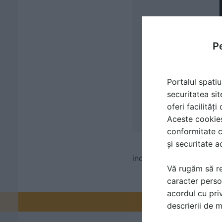
Pe
Portalul spatiu
securitatea sit
oferi facilităț
Aceste cookies 
conformitate c
și securitate a
incalzire ecologica, en
Vă rugăm să re
caracter perso
acordul cu priv
Promovați-v
descrierii de 