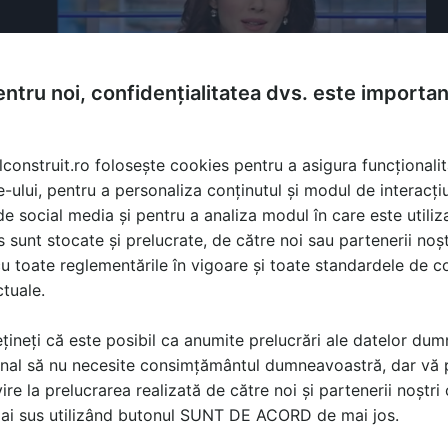
ntru noi, confidențialitatea dvs. este importa
lconstruit.ro folosește cookies pentru a asigura funcționalit
e-ului, pentru a personaliza conținutul și modul de interacți
i de social media și pentru a analiza modul în care este utiliza
sunt stocate și prelucrate, de către noi sau partenerii noșt
u toate reglementările în vigoare și toate standardele de co
ctuale.
ergie solara, sisteme solare pentru apa calda menajera
țineți că este posibil ca anumite prelucrări ale datelor du
nal să nu necesite consimțământul dumneavoastră, dar vă 
ire la prelucrarea realizată de către noi și partenerii noștr
ă produsele și serviciile pe SpatiulConstruit.ro!
mai sus utilizând butonul SUNT DE ACORD de mai jos.