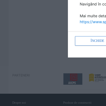
Navigând în con
Mai multe detal
https://www.sp
ÎNCHIDE
PARTENERI
Despre noi
Produse de constructii