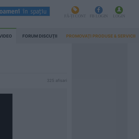
FĂ-ȚI CONT
FB LOGIN
LOGIN
VIDEO
FORUM DISCUŢII
PROMOVAȚI PRODUSE & SERVICII
325 afisari