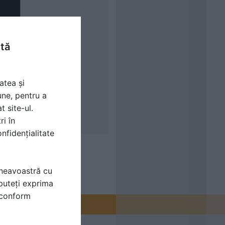
ntă
atea și
une, pentru a
t site-ul.
ri în
nfidențialitate
mneavoastră cu
puteți exprima
i conform