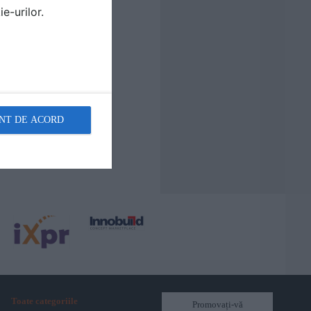
e-urilor.
NT DE ACORD
Toate categoriile
Promovați-vă