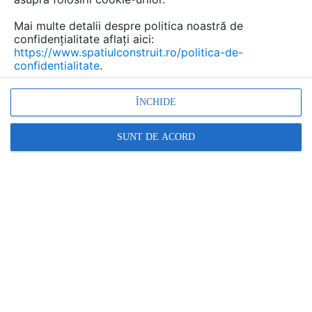
Mai multe detalii despre politica noastră de
confidențialitate aflați aici:
https://www.spatiulconstruit.ro/politica-de-
confidentialitate
.
ÎNCHIDE
SUNT DE ACORD
Impermeabilizant pentru Piatra Naturala,
Impermeabilizant pentru
Marmura,
Impermeabilizant
pentru
Granit, Tratament piatra naturala,
Promovați-vă produsele și serviciile pe
SpatiulConstruit.ro!