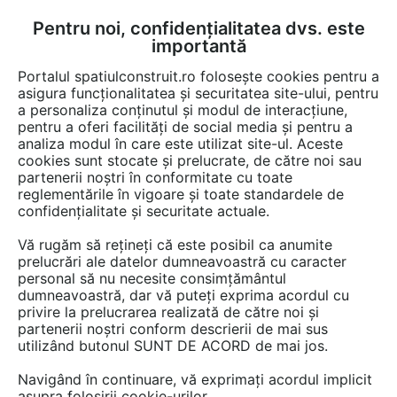
Pentru noi, confidențialitatea dvs. este
FĂ-ȚI CONT
LOGIN
importantă
CUM SE FACE
Portalul spatiulconstruit.ro folosește cookies pentru a
asigura funcționalitatea și securitatea site-ului, pentru
a personaliza conținutul și modul de interacțiune,
pentru a oferi facilități de social media și pentru a
analiza modul în care este utilizat site-ul. Aceste
Video
EȘTI AICI:
cookies sunt stocate și prelucrate, de către noi sau
partenerii noștri în conformitate cu toate
Impermeabilizant universal pentru
reglementările în vigoare și toate standardele de
Piatra Naturala, Marmura, Granit - LTP
confidențialitate și securitate actuale.
GROUT&TILE PROTECTOR
Vă rugăm să rețineți că este posibil ca anumite
prelucrări ale datelor dumneavoastră cu caracter
personal să nu necesite consimțământul
39 afisari
dumneavoastră, dar vă puteți exprima acordul cu
privire la prelucrarea realizată de către noi și
partenerii noștri conform descrierii de mai sus
utilizând butonul SUNT DE ACORD de mai jos.
Navigând în continuare, vă exprimați acordul implicit
asupra folosirii cookie-urilor.