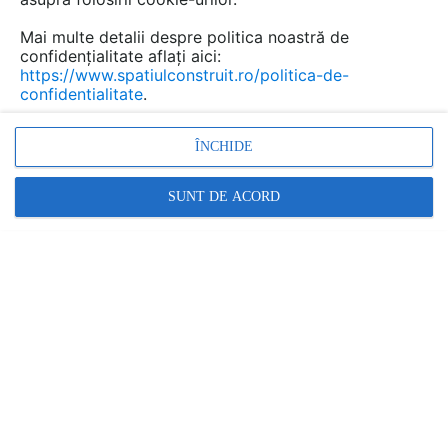
Mai multe detalii despre politica noastră de
confidențialitate aflați aici:
https://www.spatiulconstruit.ro/politica-de-
confidentialitate
.
ÎNCHIDE
Promovați-vă produsele și serviciile pe
SpatiulConstruit.ro!
SUNT DE ACORD