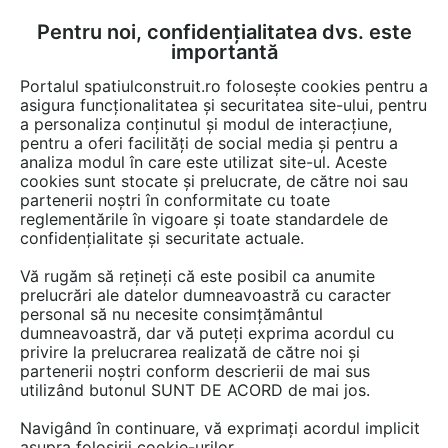
Pentru noi, confidențialitatea dvs. este
FĂ-ȚI CONT
LOGIN
importantă
CUM SE FACE
Portalul spatiulconstruit.ro folosește cookies pentru a
asigura funcționalitatea și securitatea site-ului, pentru
a personaliza conținutul și modul de interacțiune,
pentru a oferi facilități de social media și pentru a
analiza modul în care este utilizat site-ul. Aceste
Video
EȘTI AICI:
cookies sunt stocate și prelucrate, de către noi sau
partenerii noștri în conformitate cu toate
Imbunatatiri ale bibliotecilor de obiecte
reglementările în vigoare și toate standardele de
- Imbunatatiri ale interfetei RoofMaker
confidențialitate și securitate actuale.
Vă rugăm să rețineți că este posibil ca anumite
34 afisari
prelucrări ale datelor dumneavoastră cu caracter
personal să nu necesite consimțământul
dumneavoastră, dar vă puteți exprima acordul cu
privire la prelucrarea realizată de către noi și
partenerii noștri conform descrierii de mai sus
utilizând butonul SUNT DE ACORD de mai jos.
Navigând în continuare, vă exprimați acordul implicit
asupra folosirii cookie-urilor.