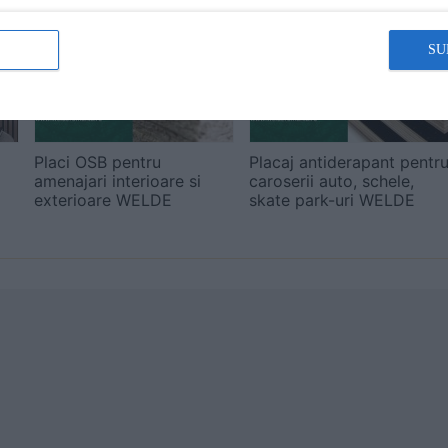
SU
Placi OSB pentru
Placaj antiderapant pentr
amenajari interioare si
caroserii auto, schele,
exterioare WELDE
skate park-uri WELDE