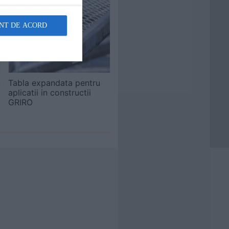
NT DE ACORD
u
Tabla expandata pentru
aplicatii in constructii
GRIRO