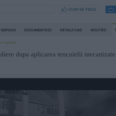
CUM SE FACE
SERVICII
DOCUMENTAŢII
DETALII CAD
NOUTĂȚI
tru suprafete
liere dupa aplicarea tencuielii mecanizate