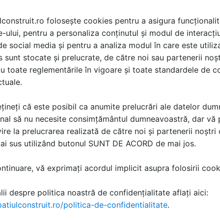
lconstruit.ro folosește cookies pentru a asigura funcționalit
e-ului, pentru a personaliza conținutul și modul de interacți
i de social media și pentru a analiza modul în care este utiliza
oduse
sunt stocate și prelucrate, de către noi sau partenerii noșt
u toate reglementările în vigoare și toate standardele de co
ctuale.
Folii, pelicule lichide de protectie impotriva zgarieturi
PROTECT
țineți că este posibil ca anumite prelucrări ale datelor du
HS Protect® este o folie lichida de protectie pe baza de apa c
nal să nu necesite consimțământul dumneavoastră, dar vă 
protectia suprafetelor impotriva zgarieturilor, degradarilor...
ci
ire la prelucrarea realizată de către noi și partenerii noștr
35 imagini | 2 produse | 3 documentatii | 16 video
mai sus utilizând butonul SUNT DE ACORD de mai jos.
tinuare, vă exprimați acordul implicit asupra folosirii cooki
ă produsele și serviciile pe SpatiulConstruit.ro!
ii despre politica noastră de confidențialitate aflați aici:
atiulconstruit.ro/politica-de-confidentialitate
.