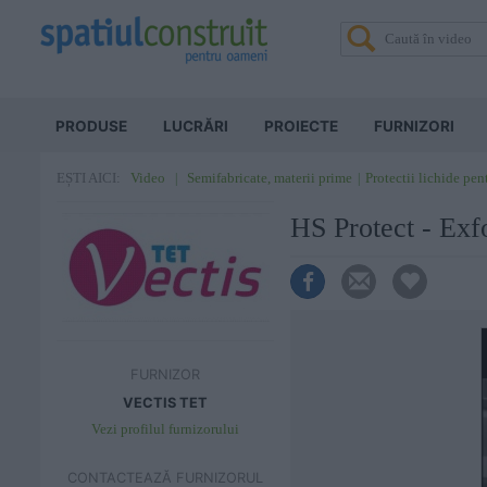
PRODUSE
LUCRĂRI
PROIECTE
FURNIZORI
Video
Semifabricate, materii prime
Protectii lichide pen
EȘTI AICI:
HS Protect - Exfo
FURNIZOR
VECTIS TET
Vezi profilul furnizorului
CONTACTEAZĂ FURNIZORUL