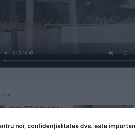
produs
Vectis TET la FestiValul
Constructiilor
ntru noi, confidențialitatea dvs. este importa