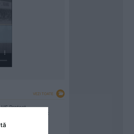
VEZI TOATE
HS Protect
WaterRepellent - test
rezistenta la flex
ntă