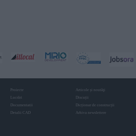
Proiecte
Articole și noutăţi
Lucrări
Discuții
Documentatii
Dicționar de construcții
Detalii CAD
Arhiva newslettere