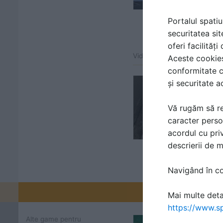
Portalul spatiu
securitatea sit
oferi facilităț
Video atașat la gama de pr
Aceste cookies 
conformitate c
și securitate a
Vă rugăm să re
caracter perso
acordul cu priv
descrierii de 
Navigând în con
Promovați-v
Mai multe detal
https://www.sp
Alte game pentru