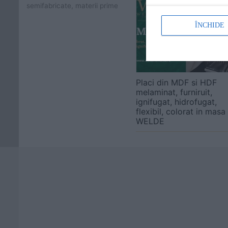
semifabricate, materii prime
ÎNCHIDE
Placi din MDF si HDF
melaminat, furniruit,
ignifugat, hidrofugat,
flexibil, colorat in masa
WELDE