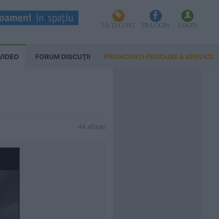
FĂ-ȚI CONT
FB LOGIN
LOGIN
VIDEO
FORUM DISCUŢII
PROMOVAȚI PRODUSE & SERVICII
44 afisari