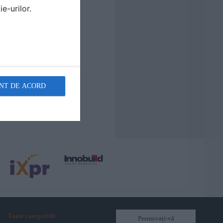
e-urilor.
NT DE ACORD
Toate categoriile
Promovați-vă