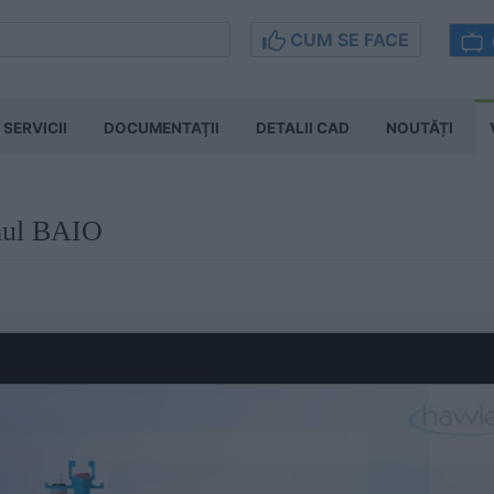
CUM SE FACE
SERVICII
DOCUMENTAŢII
DETALII CAD
NOUTĂȚI
emul BAIO