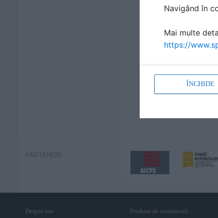
Navigând în con
Mai multe detal
https://www.sp
ÎNCHIDE
PARTENERI
Despre noi
Produse de constructii