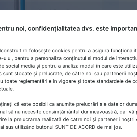
ntru noi, confidențialitatea dvs. este importa
lconstruit.ro folosește cookies pentru a asigura funcționalit
e-ului, pentru a personaliza conținutul și modul de interacți
i de social media și pentru a analiza modul în care este utiliza
sunt stocate și prelucrate, de către noi sau partenerii noșt
u toate reglementările în vigoare și toate standardele de co
ctuale.
țineți că este posibil ca anumite prelucrări ale datelor du
nal să nu necesite consimțământul dumneavoastră, dar vă 
ire la prelucrarea realizată de către noi și partenerii noștr
ă produsele și serviciile pe SpatiulConstruit.ro!
mai sus utilizând butonul SUNT DE ACORD de mai jos.