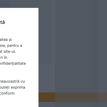
ntă
atea și
une, pentru a
t site-ul.
ri în
nfidențialitate
mneavoastră cu
puteți exprima
i conform