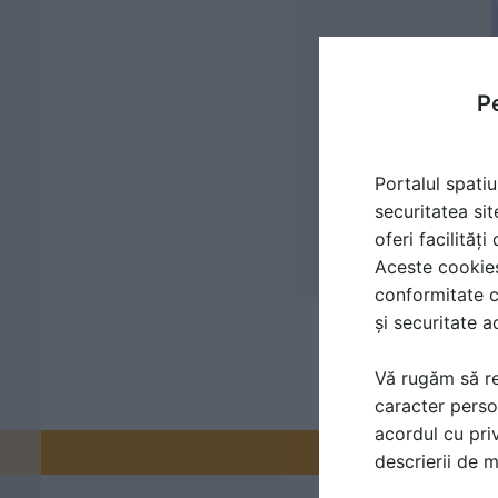
Pe
Portalul spatiu
securitatea sit
oferi facilităț
Aceste cookies 
conformitate c
și securitate a
Vă rugăm să re
caracter perso
acordul cu priv
Promovați-v
descrierii de 