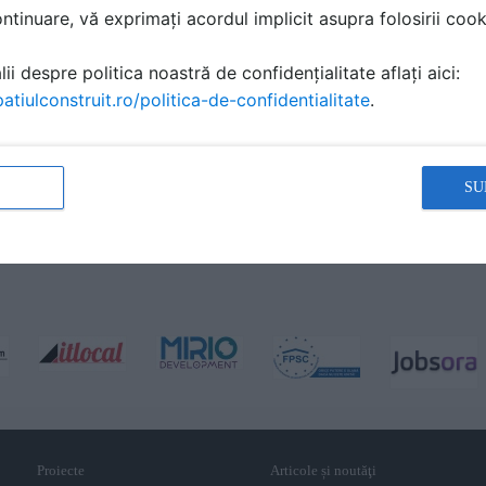
tinuare, vă exprimați acordul implicit asupra folosirii cooki
ii despre politica noastră de confidențialitate aflați aici:
atiulconstruit.ro/politica-de-confidentialitate
.
SU
Proiecte
Articole și noutăţi