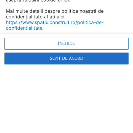
Mai multe detalii despre politica noastră de
confidențialitate aflați aici:
https://www.spatiulconstruit.ro/politica-de-
confidentialitate
.
ÎNCHIDE
Finisor de asfalt, Finisor pe senile
SUNT DE ACORD
Promovați-vă produsele și serviciile pe
SpatiulConstruit.ro!