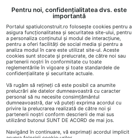
Pentru noi, confidențialitatea dvs. este
FĂ-ȚI CONT
LOGIN
importantă
CUM SE FACE
Portalul spatiulconstruit.ro folosește cookies pentru a
asigura funcționalitatea și securitatea site-ului, pentru
a personaliza conținutul și modul de interacțiune,
pentru a oferi facilități de social media și pentru a
analiza modul în care este utilizat site-ul. Aceste
Video
EȘTI AICI:
cookies sunt stocate și prelucrate, de către noi sau
partenerii noștri în conformitate cu toate
Finisoare de asfalt pe senile Volvo -
reglementările în vigoare și toate standardele de
P7820C si P8820C
confidențialitate și securitate actuale.
Vă rugăm să rețineți că este posibil ca anumite
110 afisari
prelucrări ale datelor dumneavoastră cu caracter
personal să nu necesite consimțământul
dumneavoastră, dar vă puteți exprima acordul cu
privire la prelucrarea realizată de către noi și
partenerii noștri conform descrierii de mai sus
utilizând butonul SUNT DE ACORD de mai jos.
Navigând în continuare, vă exprimați acordul implicit
asupra folosirii cookie-urilor.