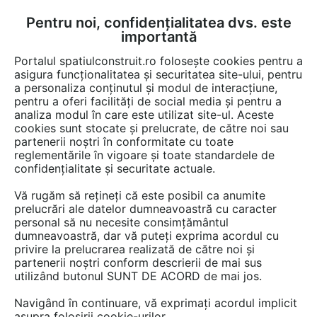
Pentru noi, confidențialitatea dvs. este
FĂ-ȚI CONT
LOGIN
importantă
CUM SE FACE
Portalul spatiulconstruit.ro folosește cookies pentru a
asigura funcționalitatea și securitatea site-ului, pentru
a personaliza conținutul și modul de interacțiune,
pentru a oferi facilități de social media și pentru a
analiza modul în care este utilizat site-ul. Aceste
Video
EȘTI AICI:
cookies sunt stocate și prelucrate, de către noi sau
partenerii noștri în conformitate cu toate
Ferestre de mansarda FTP-V
reglementările în vigoare și toate standardele de
confidențialitate și securitate actuale.
13 afisari
Vă rugăm să rețineți că este posibil ca anumite
prelucrări ale datelor dumneavoastră cu caracter
personal să nu necesite consimțământul
dumneavoastră, dar vă puteți exprima acordul cu
privire la prelucrarea realizată de către noi și
partenerii noștri conform descrierii de mai sus
utilizând butonul SUNT DE ACORD de mai jos.
Navigând în continuare, vă exprimați acordul implicit
asupra folosirii cookie-urilor.