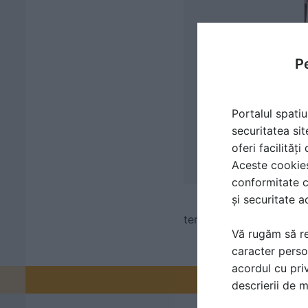
Pe
Portalul spatiu
securitatea sit
oferi facilităț
Aceste cookies 
conformitate c
și securitate a
termoizolatii din spuma p
Vă rugăm să re
caracter perso
acordul cu priv
Promovați-v
descrierii de 