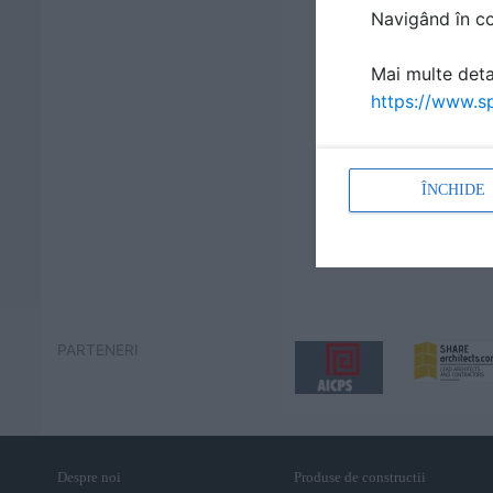
Navigând în con
Mai multe detal
https://www.sp
ÎNCHIDE
PARTENERI
Despre noi
Produse de constructii