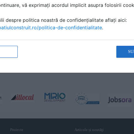
tinuare, vă exprimați acordul implicit asupra folosirii cooki
ii despre politica noastră de confidențialitate aflați aici:
atiulconstruit.ro/politica-de-confidentialitate
.
SU
Proiecte
Articole și noutăţi