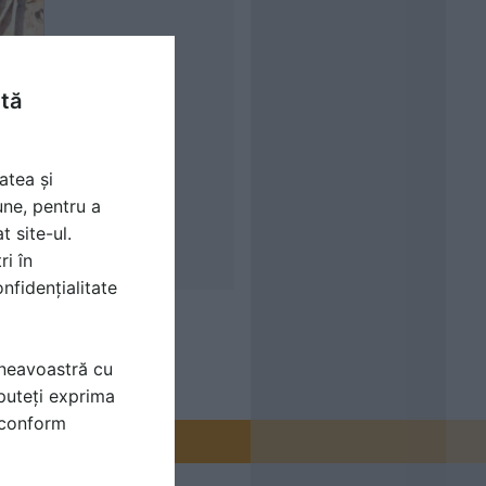
ntă
atea și
une, pentru a
t site-ul.
ri în
nfidențialitate
mneavoastră cu
puteți exprima
i conform