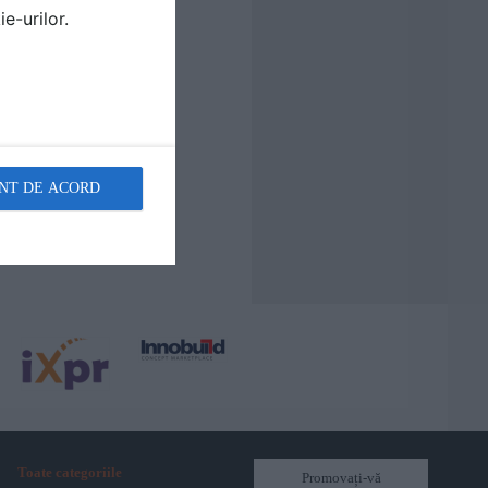
e-urilor.
NT DE ACORD
Toate categoriile
Promovați-vă