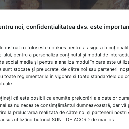
ntru noi, confidențialitatea dvs. este importa
lconstruit.ro folosește cookies pentru a asigura funcționalit
e-ului, pentru a personaliza conținutul și modul de interacți
i de social media și pentru a analiza modul în care este utiliza
sunt stocate și prelucrate, de către noi sau partenerii noșt
u toate reglementările în vigoare și toate standardele de co
ctuale.
oliuretanica, izolatii poliuretanica, izolare fonica
țineți că este posibil ca anumite prelucrări ale datelor du
nal să nu necesite consimțământul dumneavoastră, dar vă 
ire la prelucrarea realizată de către noi și partenerii noștr
ă produsele și serviciile pe SpatiulConstruit.ro!
mai sus utilizând butonul SUNT DE ACORD de mai jos.