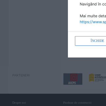
Navigând în con
Mai multe detal
https://www.sp
ÎNCHIDE
PARTENERI
Despre noi
Produse de constructii