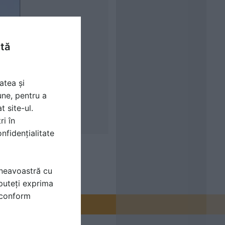
ntă
atea și
une, pentru a
t site-ul.
ri în
nfidențialitate
mneavoastră cu
puteți exprima
i conform