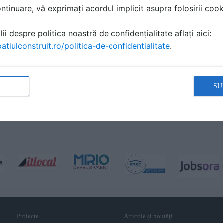
tinuare, vă exprimați acordul implicit asupra folosirii cooki
ii despre politica noastră de confidențialitate aflați aici:
atiulconstruit.ro/politica-de-confidentialitate
.
SU
Proiecte
Articole și noutăţi