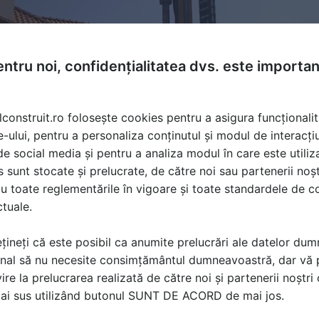
ntru noi, confidențialitatea dvs. este importa
lconstruit.ro folosește cookies pentru a asigura funcționalit
e-ului, pentru a personaliza conținutul și modul de interacți
i de social media și pentru a analiza modul în care este utiliza
sunt stocate și prelucrate, de către noi sau partenerii noșt
u toate reglementările în vigoare și toate standardele de co
ctuale.
orare orizontala,
Studiu geotehnic
țineți că este posibil ca anumite prelucrări ale datelor du
nal să nu necesite consimțământul dumneavoastră, dar vă 
ire la prelucrarea realizată de către noi și partenerii noștr
ă produsele și serviciile pe SpatiulConstruit.ro!
mai sus utilizând butonul SUNT DE ACORD de mai jos.