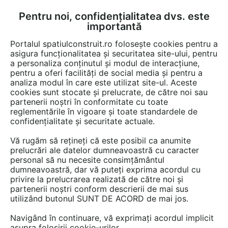
Pentru noi, confidențialitatea dvs. este
FĂ-ȚI CONT
LOGIN
importantă
CUM SE FACE
Portalul spatiulconstruit.ro folosește cookies pentru a
asigura funcționalitatea și securitatea site-ului, pentru
a personaliza conținutul și modul de interacțiune,
pentru a oferi facilități de social media și pentru a
analiza modul în care este utilizat site-ul. Aceste
Video
EȘTI AICI:
cookies sunt stocate și prelucrate, de către noi sau
partenerii noștri în conformitate cu toate
Evaluare energetica - Definirea surselor
reglementările în vigoare și toate standardele de
de energie si costurile aferente
confidențialitate și securitate actuale.
Vă rugăm să rețineți că este posibil ca anumite
12 afisari
prelucrări ale datelor dumneavoastră cu caracter
personal să nu necesite consimțământul
dumneavoastră, dar vă puteți exprima acordul cu
privire la prelucrarea realizată de către noi și
partenerii noștri conform descrierii de mai sus
utilizând butonul SUNT DE ACORD de mai jos.
Navigând în continuare, vă exprimați acordul implicit
asupra folosirii cookie-urilor.