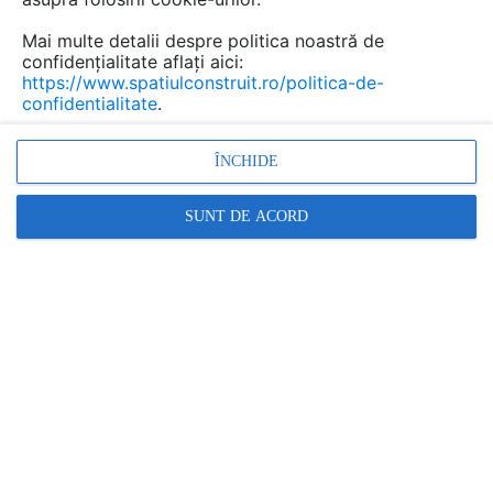
Mai multe detalii despre politica noastră de
confidențialitate aflați aici:
https://www.spatiulconstruit.ro/politica-de-
confidentialitate
.
ÎNCHIDE
SUNT DE ACORD
FURNIZOR
BOMA PREFABRICATE
Cere informatii
Promovați-vă produsele și serviciile pe
SpatiulConstruit.ro!