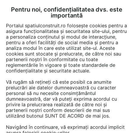
Pentru noi, confidențialitatea dvs. este
FĂ-ȚI CONT
LOGIN
importantă
CUM SE FACE
Portalul spatiulconstruit.ro folosește cookies pentru a
asigura funcționalitatea și securitatea site-ului, pentru
a personaliza conținutul și modul de interacțiune,
pentru a oferi facilități de social media și pentru a
analiza modul în care este utilizat site-ul. Aceste
Video
EȘTI AICI:
cookies sunt stocate și prelucrate, de către noi sau
partenerii noștri în conformitate cu toate
Elemente pentru sisteme moderne de
reglementările în vigoare și toate standardele de
canalizare
confidențialitate și securitate actuale.
Vă rugăm să rețineți că este posibil ca anumite
18 afisari
prelucrări ale datelor dumneavoastră cu caracter
personal să nu necesite consimțământul
dumneavoastră, dar vă puteți exprima acordul cu
privire la prelucrarea realizată de către noi și
partenerii noștri conform descrierii de mai sus
utilizând butonul SUNT DE ACORD de mai jos.
Navigând în continuare, vă exprimați acordul implicit
asupra folosirii cookie-urilor.