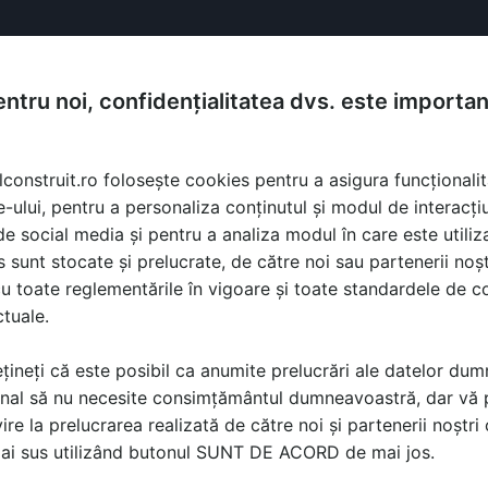
ntru noi, confidențialitatea dvs. este importa
lconstruit.ro folosește cookies pentru a asigura funcționalit
e-ului, pentru a personaliza conținutul și modul de interacți
i de social media și pentru a analiza modul în care este utiliza
sunt stocate și prelucrate, de către noi sau partenerii noșt
u toate reglementările în vigoare și toate standardele de co
ctuale.
țineți că este posibil ca anumite prelucrări ale datelor du
nal să nu necesite consimțământul dumneavoastră, dar vă 
ire la prelucrarea realizată de către noi și partenerii noștr
ă produsele și serviciile pe SpatiulConstruit.ro!
mai sus utilizând butonul SUNT DE ACORD de mai jos.