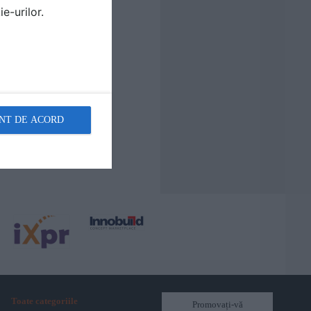
e-urilor.
NT DE ACORD
Toate categoriile
Promovați-vă