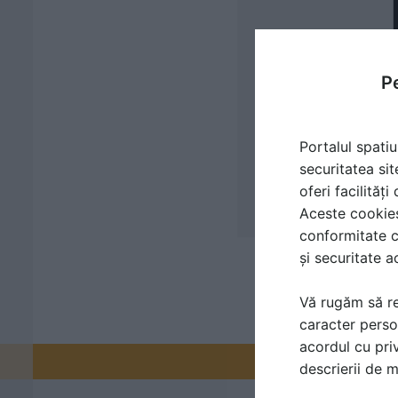
Pe
Portalul spatiu
securitatea sit
oferi facilităț
Aceste cookies 
conformitate c
și securitate a
Vă rugăm să re
caracter perso
acordul cu priv
Promovați-v
descrierii de 