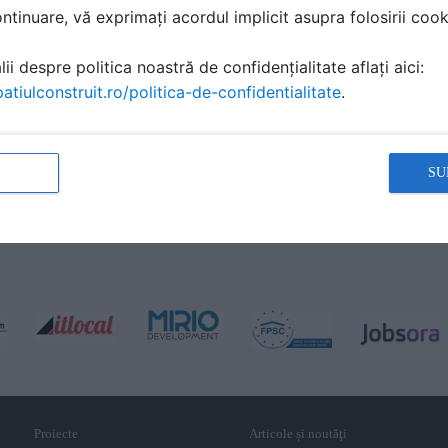
tinuare, vă exprimați acordul implicit asupra folosirii cooki
ii despre politica noastră de confidențialitate aflați aici:
atiulconstruit.ro/politica-de-confidentialitate
.
SU
Proiecte
Articole și noutăţi