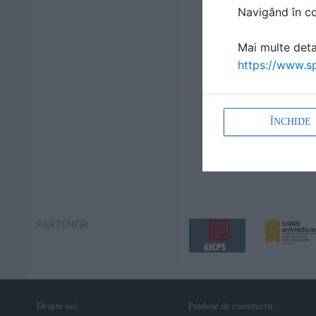
Navigând în con
Mai multe detal
https://www.sp
ÎNCHIDE
PARTENERI
Despre noi
Produse de constructii