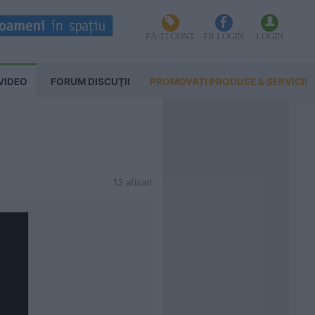
FĂ-ȚI CONT
FB LOGIN
LOGIN
VIDEO
FORUM DISCUŢII
PROMOVAȚI PRODUSE & SERVICII
13 afisari