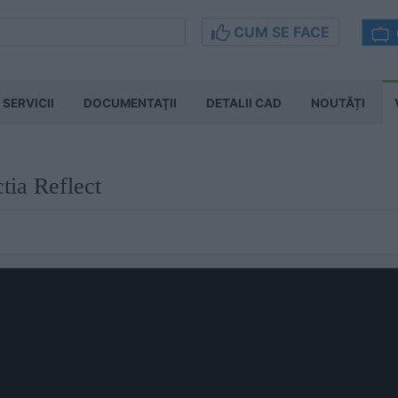
CUM SE FACE
SERVICII
DOCUMENTAŢII
DETALII CAD
NOUTĂȚI
ctia Reflect