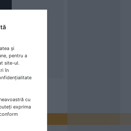
ntă
atea și
une, pentru a
t site-ul.
ri în
nfidențialitate
mneavoastră cu
puteți exprima
i conform