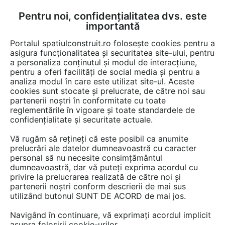
Pentru noi, confidențialitatea dvs. este
FĂ-ȚI CONT
LOGIN
importantă
CUM SE FACE
Portalul spatiulconstruit.ro folosește cookies pentru a
asigura funcționalitatea și securitatea site-ului, pentru
a personaliza conținutul și modul de interacțiune,
pentru a oferi facilități de social media și pentru a
analiza modul în care este utilizat site-ul. Aceste
Video
EȘTI AICI:
cookies sunt stocate și prelucrate, de către noi sau
partenerii noștri în conformitate cu toate
Document 3D pe baza planurilor de
reglementările în vigoare și toate standardele de
nivel - Crearea documentelor 3D pentru
confidențialitate și securitate actuale.
reprezentarea tavanelor
Vă rugăm să rețineți că este posibil ca anumite
prelucrări ale datelor dumneavoastră cu caracter
personal să nu necesite consimțământul
19 afisari
dumneavoastră, dar vă puteți exprima acordul cu
privire la prelucrarea realizată de către noi și
partenerii noștri conform descrierii de mai sus
utilizând butonul SUNT DE ACORD de mai jos.
Navigând în continuare, vă exprimați acordul implicit
asupra folosirii cookie-urilor.