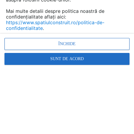
Mai multe detalii despre politica noastră de
confidențialitate aflați aici:
https://www.spatiulconstruit.ro/politica-de-
confidentialitate
.
ÎNCHIDE
Promovați-vă produsele și serviciile pe
SpatiulConstruit.ro!
SUNT DE ACORD