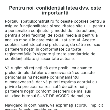
Pentru noi, confidențialitatea dvs. este
FĂ-ȚI CONT
LOGIN
importantă
CUM SE FACE
Portalul spatiulconstruit.ro folosește cookies pentru a
asigura funcționalitatea și securitatea site-ului, pentru
a personaliza conținutul și modul de interacțiune,
pentru a oferi facilități de social media și pentru a
analiza modul în care este utilizat site-ul. Aceste
Video
EȘTI AICI:
cookies sunt stocate și prelucrate, de către noi sau
partenerii noștri în conformitate cu toate
Dispozitiv electronic de comanda Home
reglementările în vigoare și toate standardele de
Center 2 - Fibaro
confidențialitate și securitate actuale.
Vă rugăm să rețineți că este posibil ca anumite
109 afisari
prelucrări ale datelor dumneavoastră cu caracter
personal să nu necesite consimțământul
dumneavoastră, dar vă puteți exprima acordul cu
privire la prelucrarea realizată de către noi și
partenerii noștri conform descrierii de mai sus
utilizând butonul SUNT DE ACORD de mai jos.
Navigând în continuare, vă exprimați acordul implicit
asupra folosirii cookie-urilor.