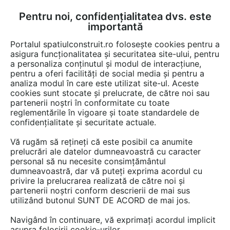
Pentru noi, confidențialitatea dvs. este
FĂ-ȚI CONT
LOGIN
importantă
CUM SE FACE
Portalul spatiulconstruit.ro folosește cookies pentru a
asigura funcționalitatea și securitatea site-ului, pentru
a personaliza conținutul și modul de interacțiune,
pentru a oferi facilități de social media și pentru a
analiza modul în care este utilizat site-ul. Aceste
Video
EȘTI AICI:
cookies sunt stocate și prelucrate, de către noi sau
partenerii noștri în conformitate cu toate
Dezumidificator casnic AlecoAir D12
reglementările în vigoare și toate standardele de
Eco
confidențialitate și securitate actuale.
Vă rugăm să rețineți că este posibil ca anumite
493 afisari
prelucrări ale datelor dumneavoastră cu caracter
personal să nu necesite consimțământul
dumneavoastră, dar vă puteți exprima acordul cu
privire la prelucrarea realizată de către noi și
partenerii noștri conform descrierii de mai sus
utilizând butonul SUNT DE ACORD de mai jos.
Navigând în continuare, vă exprimați acordul implicit
asupra folosirii cookie-urilor.