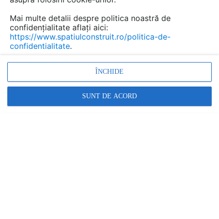
Mai multe detalii despre politica noastră de
confidențialitate aflați aici:
https://www.spatiulconstruit.ro/politica-de-
confidentialitate
.
ÎNCHIDE
Promovați-vă produsele și serviciile pe
SpatiulConstruit.ro!
SUNT DE ACORD