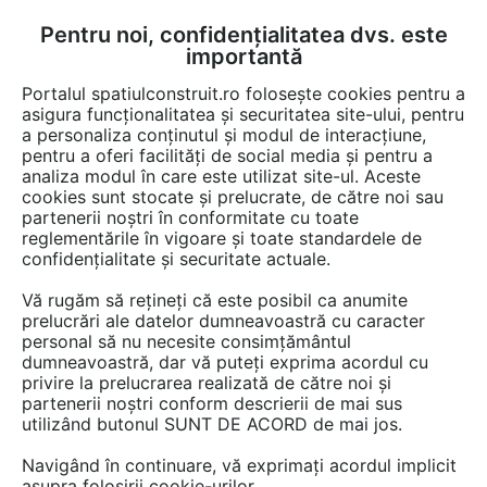
Pentru noi, confidențialitatea dvs. este
FĂ-ȚI CONT
LOGIN
importantă
CUM SE FACE
Portalul spatiulconstruit.ro folosește cookies pentru a
asigura funcționalitatea și securitatea site-ului, pentru
a personaliza conținutul și modul de interacțiune,
pentru a oferi facilități de social media și pentru a
analiza modul în care este utilizat site-ul. Aceste
Video
EȘTI AICI:
cookies sunt stocate și prelucrate, de către noi sau
partenerii noștri în conformitate cu toate
Descarcare Pavaj Rettango - Client:
reglementările în vigoare și toate standardele de
Andritoiu Eugen (Brasov)
confidențialitate și securitate actuale.
Vă rugăm să rețineți că este posibil ca anumite
14 afisari
prelucrări ale datelor dumneavoastră cu caracter
personal să nu necesite consimțământul
dumneavoastră, dar vă puteți exprima acordul cu
privire la prelucrarea realizată de către noi și
partenerii noștri conform descrierii de mai sus
utilizând butonul SUNT DE ACORD de mai jos.
Navigând în continuare, vă exprimați acordul implicit
asupra folosirii cookie-urilor.