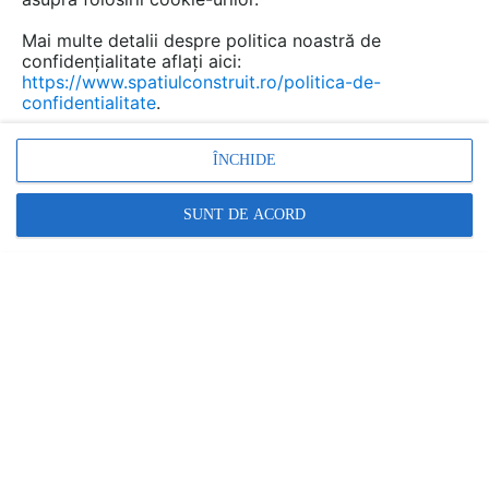
Mai multe detalii despre politica noastră de
confidențialitate aflați aici:
https://www.spatiulconstruit.ro/politica-de-
confidentialitate
.
Promovați-vă produsele și serviciile pe
ÎNCHIDE
SpatiulConstruit.ro!
SUNT DE ACORD