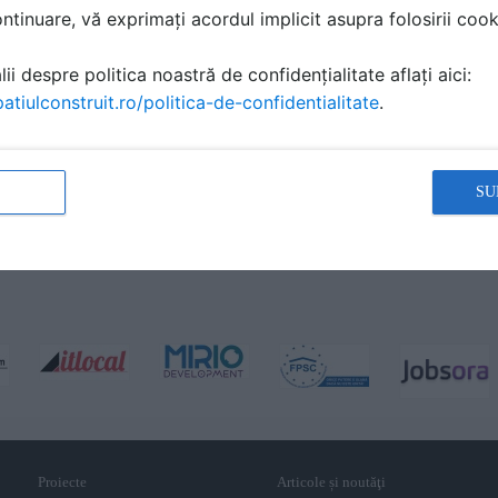
tinuare, vă exprimați acordul implicit asupra folosirii cooki
ii despre politica noastră de confidențialitate aflați aici:
atiulconstruit.ro/politica-de-confidentialitate
.
SU
Proiecte
Articole și noutăţi