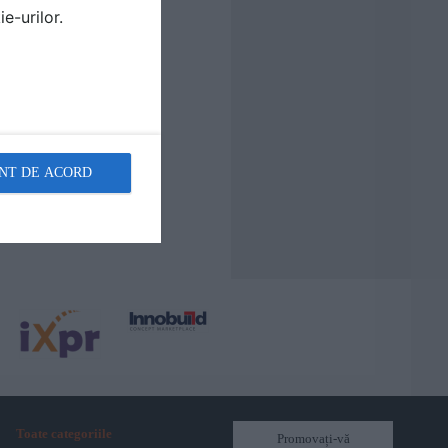
e-urilor.
NT DE ACORD
Toate categoriile
Promovați-vă