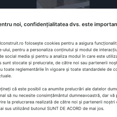
ntru noi, confidențialitatea dvs. este importa
lconstruit.ro folosește cookies pentru a asigura funcționalit
e-ului, pentru a personaliza conținutul și modul de interacți
i de social media și pentru a analiza modul în care este utiliza
sunt stocate și prelucrate, de către noi sau partenerii noșt
u toate reglementările în vigoare și toate standardele de co
ctuale.
țineți că este posibil ca anumite prelucrări ale datelor du
nal să nu necesite consimțământul dumneavoastră, dar vă 
ire la prelucrarea realizată de către noi și partenerii noștr
ă produsele și serviciile pe SpatiulConstruit.ro!
mai sus utilizând butonul SUNT DE ACORD de mai jos.