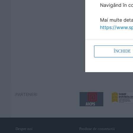
Navigând în con
Mai multe detal
https://www.sp
ÎNCHIDE
PARTENERI
Despre noi
Produse de constructii