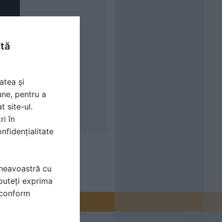
ntă
atea și
une, pentru a
t site-ul.
ri în
nfidențialitate
mneavoastră cu
puteți exprima
i conform