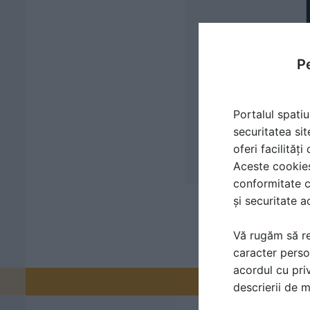
Pe
Portalul spatiu
securitatea sit
oferi facilităț
Aceste cookies 
conformitate c
și securitate a
Vă rugăm să re
caracter perso
acordul cu priv
Promovați-v
descrierii de 