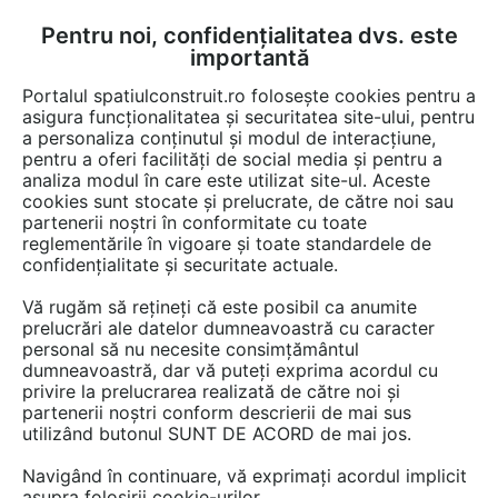
Pentru noi, confidențialitatea dvs. este
FĂ-ȚI CONT
LOGIN
importantă
CUM SE FACE
Portalul spatiulconstruit.ro folosește cookies pentru a
asigura funcționalitatea și securitatea site-ului, pentru
a personaliza conținutul și modul de interacțiune,
pentru a oferi facilități de social media și pentru a
analiza modul în care este utilizat site-ul. Aceste
Video
EȘTI AICI:
cookies sunt stocate și prelucrate, de către noi sau
partenerii noștri în conformitate cu toate
Culori si finisaje pentru elevatoarele
reglementările în vigoare și toate standardele de
confidențialitate și securitate actuale.
29 afisari
Vă rugăm să rețineți că este posibil ca anumite
prelucrări ale datelor dumneavoastră cu caracter
personal să nu necesite consimțământul
dumneavoastră, dar vă puteți exprima acordul cu
privire la prelucrarea realizată de către noi și
partenerii noștri conform descrierii de mai sus
utilizând butonul SUNT DE ACORD de mai jos.
Navigând în continuare, vă exprimați acordul implicit
asupra folosirii cookie-urilor.