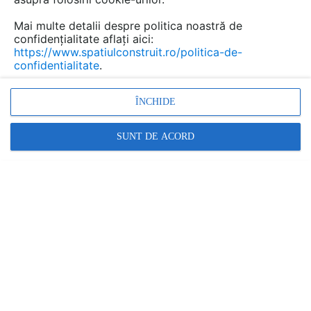
Mai multe detalii despre politica noastră de
confidențialitate aflați aici:
https://www.spatiulconstruit.ro/politica-de-
confidentialitate
.
ÎNCHIDE
SUNT DE ACORD
Promovați-vă produsele și serviciile pe
SpatiulConstruit.ro!