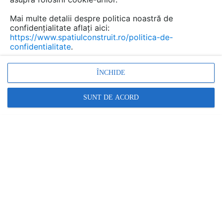
Mai multe detalii despre politica noastră de
confidențialitate aflați aici:
https://www.spatiulconstruit.ro/politica-de-
confidentialitate
.
ÎNCHIDE
SUNT DE ACORD
Fanatana arteziana, Cortina de apa,
Efect ornamental
din apa,
Cortina digitala, Cortina interactiva de apa
Promovați-vă produsele și serviciile pe
SpatiulConstruit.ro!