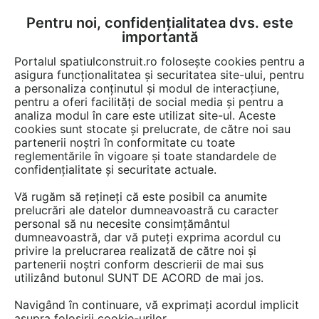
Pentru noi, confidențialitatea dvs. este
FĂ-ȚI CONT
LOGIN
importantă
CUM SE FACE
Portalul spatiulconstruit.ro folosește cookies pentru a
asigura funcționalitatea și securitatea site-ului, pentru
a personaliza conținutul și modul de interacțiune,
pentru a oferi facilități de social media și pentru a
analiza modul în care este utilizat site-ul. Aceste
Video
EȘTI AICI:
cookies sunt stocate și prelucrate, de către noi sau
partenerii noștri în conformitate cu toate
Cortina de apa Interactive Curtain
reglementările în vigoare și toate standardele de
confidențialitate și securitate actuale.
34 afisari
Vă rugăm să rețineți că este posibil ca anumite
prelucrări ale datelor dumneavoastră cu caracter
personal să nu necesite consimțământul
dumneavoastră, dar vă puteți exprima acordul cu
privire la prelucrarea realizată de către noi și
partenerii noștri conform descrierii de mai sus
utilizând butonul SUNT DE ACORD de mai jos.
Navigând în continuare, vă exprimați acordul implicit
asupra folosirii cookie-urilor.