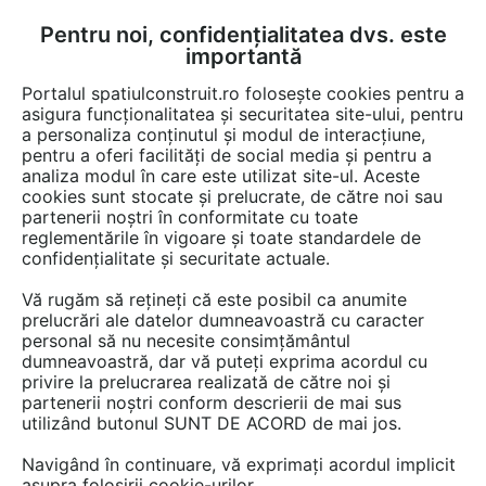
Pentru noi, confidențialitatea dvs. este
FĂ-ȚI CONT
LOGIN
importantă
CUM SE FACE
Portalul spatiulconstruit.ro folosește cookies pentru a
asigura funcționalitatea și securitatea site-ului, pentru
a personaliza conținutul și modul de interacțiune,
pentru a oferi facilități de social media și pentru a
analiza modul în care este utilizat site-ul. Aceste
Video
EȘTI AICI:
cookies sunt stocate și prelucrate, de către noi sau
partenerii noștri în conformitate cu toate
Conversia dintre MORPH solid si
reglementările în vigoare și toate standardele de
MORPH de suprafata
confidențialitate și securitate actuale.
Vă rugăm să rețineți că este posibil ca anumite
4 afisari
prelucrări ale datelor dumneavoastră cu caracter
personal să nu necesite consimțământul
dumneavoastră, dar vă puteți exprima acordul cu
privire la prelucrarea realizată de către noi și
partenerii noștri conform descrierii de mai sus
utilizând butonul SUNT DE ACORD de mai jos.
Navigând în continuare, vă exprimați acordul implicit
asupra folosirii cookie-urilor.