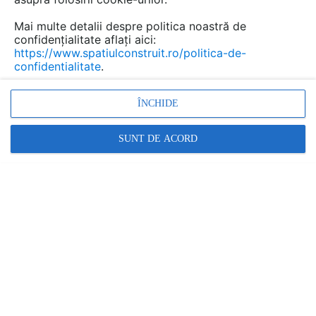
Mai multe detalii despre politica noastră de
confidențialitate aflați aici:
https://www.spatiulconstruit.ro/politica-de-
confidentialitate
.
ÎNCHIDE
Promovați-vă produsele și serviciile pe
SpatiulConstruit.ro!
SUNT DE ACORD