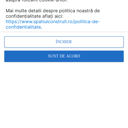
Mai multe detalii despre politica noastră de
confidențialitate aflați aici:
https://www.spatiulconstruit.ro/politica-de-
confidentialitate
.
ÎNCHIDE
Promovați-vă produsele și serviciile pe
SUNT DE ACORD
SpatiulConstruit.ro!