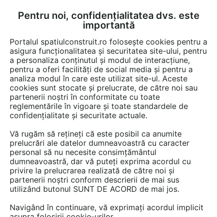
Pentru noi, confidențialitatea dvs. este
FĂ-ȚI CONT
LOGIN
importantă
CUM SE FACE
Portalul spatiulconstruit.ro folosește cookies pentru a
asigura funcționalitatea și securitatea site-ului, pentru
a personaliza conținutul și modul de interacțiune,
pentru a oferi facilități de social media și pentru a
analiza modul în care este utilizat site-ul. Aceste
Video
EȘTI AICI:
cookies sunt stocate și prelucrate, de către noi sau
partenerii noștri în conformitate cu toate
Conexiuni bazate pe prioritati -
reglementările în vigoare și toate standardele de
Introducere in Conexiuni Bazate
confidențialitate și securitate actuale.
Prioritati (CBP)
Vă rugăm să rețineți că este posibil ca anumite
prelucrări ale datelor dumneavoastră cu caracter
personal să nu necesite consimțământul
24 afisari
dumneavoastră, dar vă puteți exprima acordul cu
privire la prelucrarea realizată de către noi și
partenerii noștri conform descrierii de mai sus
utilizând butonul SUNT DE ACORD de mai jos.
Navigând în continuare, vă exprimați acordul implicit
asupra folosirii cookie-urilor.