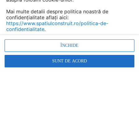
Mai multe detalii despre politica noastră de
confidențialitate aflați aici:
https://www.spatiulconstruit.ro/politica-de-
confidentialitate
.
ÎNCHIDE
Promovați-vă produsele și serviciile pe
SpatiulConstruit.ro!
SUNT DE ACORD