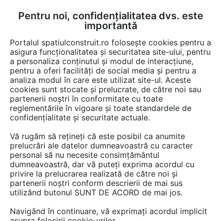
Pentru noi, confidențialitatea dvs. este
FĂ-ȚI CONT
LOGIN
importantă
CUM SE FACE
Portalul spatiulconstruit.ro folosește cookies pentru a
asigura funcționalitatea și securitatea site-ului, pentru
a personaliza conținutul și modul de interacțiune,
pentru a oferi facilități de social media și pentru a
analiza modul în care este utilizat site-ul. Aceste
Video
EȘTI AICI:
cookies sunt stocate și prelucrate, de către noi sau
partenerii noștri în conformitate cu toate
Conexiuni bazate pe prioritati - CBP in
reglementările în vigoare și toate standardele de
cazul ajustarii elementelor la plansee
confidențialitate și securitate actuale.
Vă rugăm să rețineți că este posibil ca anumite
10 afisari
prelucrări ale datelor dumneavoastră cu caracter
personal să nu necesite consimțământul
dumneavoastră, dar vă puteți exprima acordul cu
privire la prelucrarea realizată de către noi și
partenerii noștri conform descrierii de mai sus
utilizând butonul SUNT DE ACORD de mai jos.
Navigând în continuare, vă exprimați acordul implicit
asupra folosirii cookie-urilor.