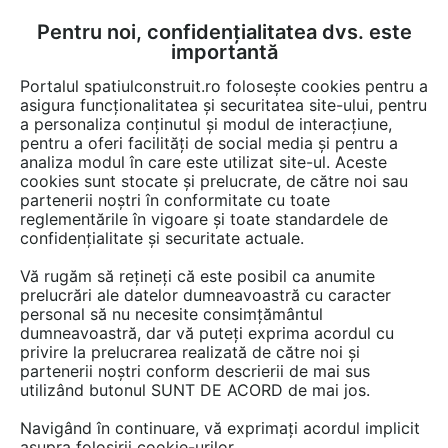
Pentru noi, confidențialitatea dvs. este
FĂ-ȚI CONT
LOGIN
importantă
CUM SE FACE
Portalul spatiulconstruit.ro folosește cookies pentru a
asigura funcționalitatea și securitatea site-ului, pentru
a personaliza conținutul și modul de interacțiune,
pentru a oferi facilități de social media și pentru a
analiza modul în care este utilizat site-ul. Aceste
Video
AMPR - Asociatia Montatorilor de Pardoseli din Romania
EȘTI AICI:
cookies sunt stocate și prelucrate, de către noi sau
partenerii noștri în conformitate cu toate
Concursul european al montatorilor de
reglementările în vigoare și toate standardele de
pardoseli - partea 5
confidențialitate și securitate actuale.
Vă rugăm să rețineți că este posibil ca anumite
28 afisari
prelucrări ale datelor dumneavoastră cu caracter
personal să nu necesite consimțământul
dumneavoastră, dar vă puteți exprima acordul cu
privire la prelucrarea realizată de către noi și
partenerii noștri conform descrierii de mai sus
utilizând butonul SUNT DE ACORD de mai jos.
Navigând în continuare, vă exprimați acordul implicit
asupra folosirii cookie-urilor.