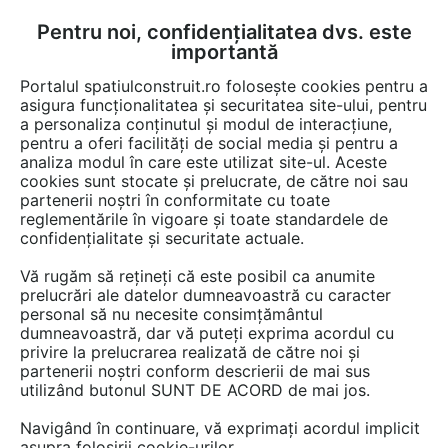
Pentru noi, confidențialitatea dvs. este
FĂ-ȚI CONT
LOGIN
importantă
CUM SE FACE
Portalul spatiulconstruit.ro folosește cookies pentru a
asigura funcționalitatea și securitatea site-ului, pentru
a personaliza conținutul și modul de interacțiune,
pentru a oferi facilități de social media și pentru a
analiza modul în care este utilizat site-ul. Aceste
Video
AMPR - Asociatia Montatorilor de Pardoseli din Romania
EȘTI AICI:
cookies sunt stocate și prelucrate, de către noi sau
partenerii noștri în conformitate cu toate
Concursul european al montatorilor de
reglementările în vigoare și toate standardele de
pardoseli - partea 2
confidențialitate și securitate actuale.
Vă rugăm să rețineți că este posibil ca anumite
20 afisari
prelucrări ale datelor dumneavoastră cu caracter
personal să nu necesite consimțământul
dumneavoastră, dar vă puteți exprima acordul cu
privire la prelucrarea realizată de către noi și
partenerii noștri conform descrierii de mai sus
utilizând butonul SUNT DE ACORD de mai jos.
Navigând în continuare, vă exprimați acordul implicit
asupra folosirii cookie-urilor.