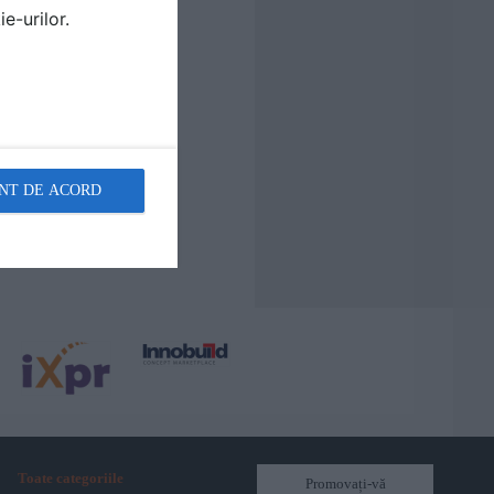
e-urilor.
NT DE ACORD
Toate categoriile
Promovați-vă