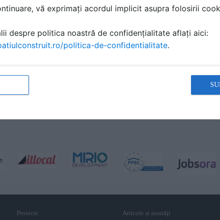
tinuare, vă exprimați acordul implicit asupra folosirii cooki
ii despre politica noastră de confidențialitate aflați aici:
atiulconstruit.ro/politica-de-confidentialitate
.
SU
Proiecte
Articole și noutăţi