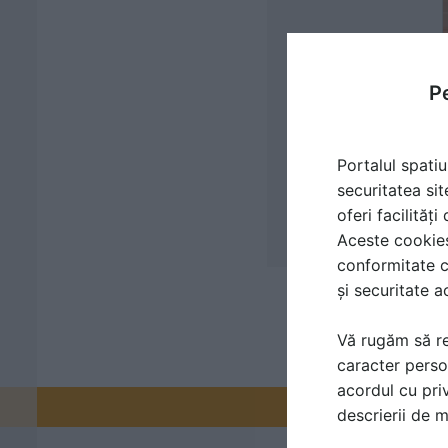
Pe
Portalul spatiu
securitatea sit
oferi facilităț
Aceste cookies 
conformitate c
și securitate a
Vă rugăm să re
caracter perso
acordul cu priv
Promovați-v
descrierii de 