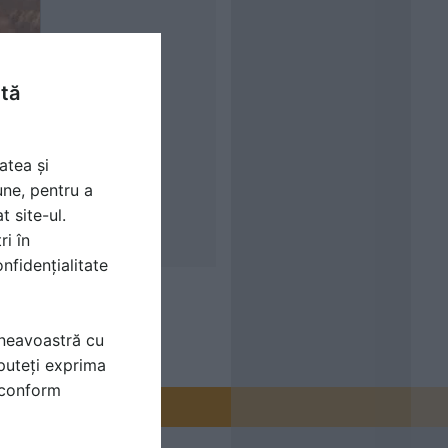
ntă
atea și
une, pentru a
t site-ul.
ri în
nfidențialitate
mneavoastră cu
puteți exprima
i conform