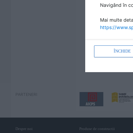
Navigând în con
Mai multe detal
https://www.sp
ÎNCHIDE
PARTENERI
Despre noi
Produse de constructii