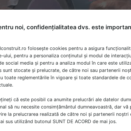
ntru noi, confidențialitatea dvs. este importa
lconstruit.ro folosește cookies pentru a asigura funcționalit
e-ului, pentru a personaliza conținutul și modul de interacți
i de social media și pentru a analiza modul în care este utiliza
sunt stocate și prelucrate, de către noi sau partenerii noșt
u toate reglementările în vigoare și toate standardele de co
ctuale.
țineți că este posibil ca anumite prelucrări ale datelor du
nal să nu necesite consimțământul dumneavoastră, dar vă 
ire la prelucrarea realizată de către noi și partenerii noștr
ă produsele și serviciile pe SpatiulConstruit.ro!
mai sus utilizând butonul SUNT DE ACORD de mai jos.