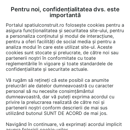
Pentru noi, confidențialitatea dvs. este
FĂ-ȚI CONT
LOGIN
importantă
CUM SE FACE
Portalul spatiulconstruit.ro folosește cookies pentru a
asigura funcționalitatea și securitatea site-ului, pentru
a personaliza conținutul și modul de interacțiune,
pentru a oferi facilități de social media și pentru a
analiza modul în care este utilizat site-ul. Aceste
Video
EȘTI AICI:
cookies sunt stocate și prelucrate, de către noi sau
partenerii noștri în conformitate cu toate
Compactorul de asfalt Volvo DD105:
reglementările în vigoare și toate standardele de
confortul si controlul, combinate
confidențialitate și securitate actuale.
Vă rugăm să rețineți că este posibil ca anumite
74 afisari
prelucrări ale datelor dumneavoastră cu caracter
personal să nu necesite consimțământul
dumneavoastră, dar vă puteți exprima acordul cu
privire la prelucrarea realizată de către noi și
partenerii noștri conform descrierii de mai sus
utilizând butonul SUNT DE ACORD de mai jos.
Navigând în continuare, vă exprimați acordul implicit
asupra folosirii cookie-urilor.