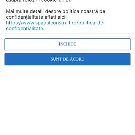
Mai multe detalii despre politica noastră de
confidențialitate aflați aici:
https://www.spatiulconstruit.ro/politica-de-
confidentialitate
.
ÎNCHIDE
Compactare de sol, Compactoare de asfalt,
SUNT DE ACORD
Compactoare mari dimensuni, Compactoare mici
dimensiuni
Promovați-vă produsele și serviciile pe
SpatiulConstruit.ro!