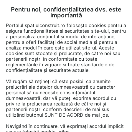
Pentru noi, confidențialitatea dvs. este
FĂ-ȚI CONT
LOGIN
importantă
CUM SE FACE
Portalul spatiulconstruit.ro folosește cookies pentru a
asigura funcționalitatea și securitatea site-ului, pentru
a personaliza conținutul și modul de interacțiune,
pentru a oferi facilități de social media și pentru a
analiza modul în care este utilizat site-ul. Aceste
Video
EȘTI AICI:
cookies sunt stocate și prelucrate, de către noi sau
partenerii noștri în conformitate cu toate
Casa pe structura metalica - Bonifacy
reglementările în vigoare și toate standardele de
confidențialitate și securitate actuale.
1225 afisari
Vă rugăm să rețineți că este posibil ca anumite
prelucrări ale datelor dumneavoastră cu caracter
personal să nu necesite consimțământul
dumneavoastră, dar vă puteți exprima acordul cu
privire la prelucrarea realizată de către noi și
partenerii noștri conform descrierii de mai sus
utilizând butonul SUNT DE ACORD de mai jos.
Navigând în continuare, vă exprimați acordul implicit
asupra folosirii cookie-urilor.