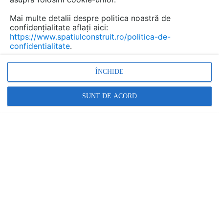
Mai multe detalii despre politica noastră de
confidențialitate aflați aici:
https://www.spatiulconstruit.ro/politica-de-
confidentialitate
.
Promovați-vă produsele și serviciile pe
SpatiulConstruit.ro!
ÎNCHIDE
SUNT DE ACORD