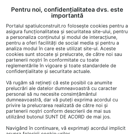
Pentru noi, confidențialitatea dvs. este
FĂ-ȚI CONT
LOGIN
importantă
CUM SE FACE
Portalul spatiulconstruit.ro folosește cookies pentru a
asigura funcționalitatea și securitatea site-ului, pentru
a personaliza conținutul și modul de interacțiune,
pentru a oferi facilități de social media și pentru a
analiza modul în care este utilizat site-ul. Aceste
Video
EȘTI AICI:
cookies sunt stocate și prelucrate, de către noi sau
partenerii noștri în conformitate cu toate
Baliza solara de marcaj OL2A
reglementările în vigoare și toate standardele de
confidențialitate și securitate actuale.
24 afisari
Vă rugăm să rețineți că este posibil ca anumite
prelucrări ale datelor dumneavoastră cu caracter
personal să nu necesite consimțământul
dumneavoastră, dar vă puteți exprima acordul cu
privire la prelucrarea realizată de către noi și
partenerii noștri conform descrierii de mai sus
utilizând butonul SUNT DE ACORD de mai jos.
Navigând în continuare, vă exprimați acordul implicit
asupra folosirii cookie-urilor.