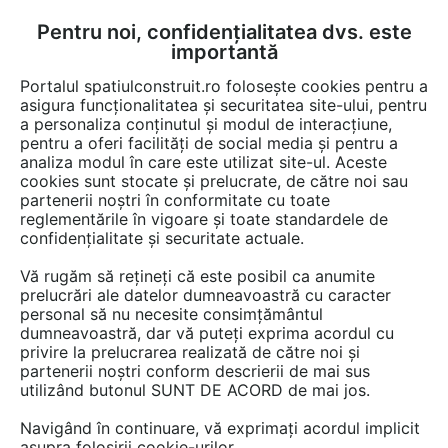
Pentru noi, confidențialitatea dvs. este
FĂ-ȚI CONT
LOGIN
importantă
CUM SE FACE
Portalul spatiulconstruit.ro folosește cookies pentru a
asigura funcționalitatea și securitatea site-ului, pentru
a personaliza conținutul și modul de interacțiune,
pentru a oferi facilități de social media și pentru a
analiza modul în care este utilizat site-ul. Aceste
Video
EȘTI AICI:
cookies sunt stocate și prelucrate, de către noi sau
partenerii noștri în conformitate cu toate
Baghete din travertin
reglementările în vigoare și toate standardele de
confidențialitate și securitate actuale.
25 afisari
Vă rugăm să rețineți că este posibil ca anumite
prelucrări ale datelor dumneavoastră cu caracter
personal să nu necesite consimțământul
dumneavoastră, dar vă puteți exprima acordul cu
privire la prelucrarea realizată de către noi și
partenerii noștri conform descrierii de mai sus
utilizând butonul SUNT DE ACORD de mai jos.
Navigând în continuare, vă exprimați acordul implicit
asupra folosirii cookie-urilor.