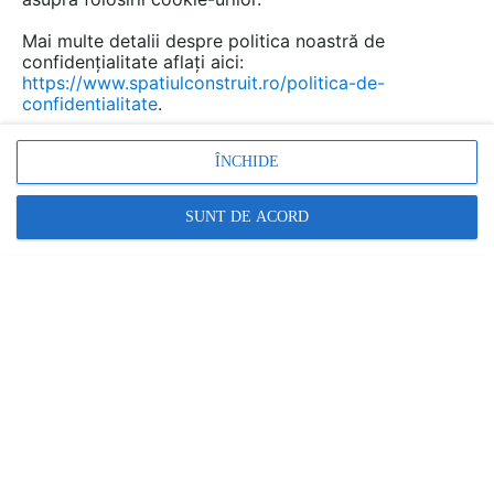
Mai multe detalii despre politica noastră de
confidențialitate aflați aici:
https://www.spatiulconstruit.ro/politica-de-
confidentialitate
.
ÎNCHIDE
placari piatra naturala, placi piatra naturala, placari din
travertin, amenajari cu travertin, travertin pentru placari,
SUNT DE ACORD
baghete din travertin
Promovați-vă produsele și serviciile pe
SpatiulConstruit.ro!