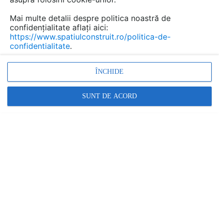
Mai multe detalii despre politica noastră de
confidențialitate aflați aici:
https://www.spatiulconstruit.ro/politica-de-
confidentialitate
.
ÎNCHIDE
SUNT DE ACORD
FURNIZOR
DERETICA
Cere informatii
Promovați-vă produsele și serviciile pe