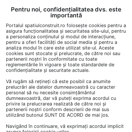
Pentru noi, confidențialitatea dvs. este
FĂ-ȚI CONT
LOGIN
importantă
CUM SE FACE
Portalul spatiulconstruit.ro folosește cookies pentru a
asigura funcționalitatea și securitatea site-ului, pentru
a personaliza conținutul și modul de interacțiune,
pentru a oferi facilități de social media și pentru a
analiza modul în care este utilizat site-ul. Aceste
Video
EȘTI AICI:
cookies sunt stocate și prelucrate, de către noi sau
partenerii noștri în conformitate cu toate
Avantajele unui sistem central de
reglementările în vigoare și toate standardele de
aspirare Enke
confidențialitate și securitate actuale.
Vă rugăm să rețineți că este posibil ca anumite
24 afisari
prelucrări ale datelor dumneavoastră cu caracter
personal să nu necesite consimțământul
dumneavoastră, dar vă puteți exprima acordul cu
privire la prelucrarea realizată de către noi și
partenerii noștri conform descrierii de mai sus
utilizând butonul SUNT DE ACORD de mai jos.
Navigând în continuare, vă exprimați acordul implicit
asupra folosirii cookie-urilor.