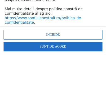
Mai multe detalii despre politica noastră de
confidențialitate aflați aici:
https://www.spatiulconstruit.ro/politica-de-
confidentialitate
.
ÎNCHIDE
SUNT DE ACORD
FURNIZOR
MAXXXCOMFORT
Cere informatii
Promovați-vă produsele și serviciile pe
SpatiulConstruit.ro!