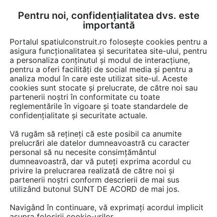
Pentru noi, confidențialitatea dvs. este
FĂ-ȚI CONT
LOGIN
importantă
CUM SE FACE
Portalul spatiulconstruit.ro folosește cookies pentru a
asigura funcționalitatea și securitatea site-ului, pentru
a personaliza conținutul și modul de interacțiune,
pentru a oferi facilități de social media și pentru a
analiza modul în care este utilizat site-ul. Aceste
Video
EȘTI AICI:
cookies sunt stocate și prelucrate, de către noi sau
partenerii noștri în conformitate cu toate
Aspiratoare centrale de praf -
reglementările în vigoare și toate standardele de
Prezentare 4
confidențialitate și securitate actuale.
Vă rugăm să rețineți că este posibil ca anumite
48 afisari
prelucrări ale datelor dumneavoastră cu caracter
personal să nu necesite consimțământul
dumneavoastră, dar vă puteți exprima acordul cu
privire la prelucrarea realizată de către noi și
partenerii noștri conform descrierii de mai sus
utilizând butonul SUNT DE ACORD de mai jos.
Navigând în continuare, vă exprimați acordul implicit
asupra folosirii cookie-urilor.