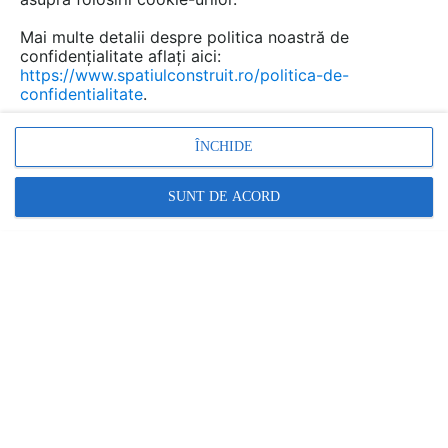
Mai multe detalii despre politica noastră de
confidențialitate aflați aici:
https://www.spatiulconstruit.ro/politica-de-
confidentialitate
.
Promovați-vă produsele și serviciile pe
SpatiulConstruit.ro!
ÎNCHIDE
SUNT DE ACORD