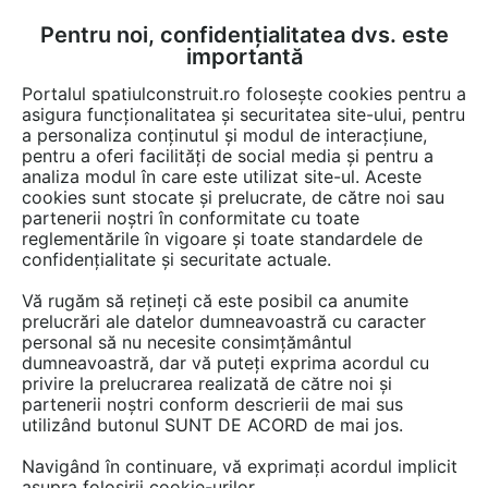
Pentru noi, confidențialitatea dvs. este
FĂ-ȚI CONT
LOGIN
importantă
CUM SE FACE
Portalul spatiulconstruit.ro folosește cookies pentru a
asigura funcționalitatea și securitatea site-ului, pentru
a personaliza conținutul și modul de interacțiune,
pentru a oferi facilități de social media și pentru a
analiza modul în care este utilizat site-ul. Aceste
Video
EȘTI AICI:
cookies sunt stocate și prelucrate, de către noi sau
partenerii noștri în conformitate cu toate
Aplicatii si utilizari ale poliuretanului
reglementările în vigoare și toate standardele de
confidențialitate și securitate actuale.
16 afisari
Vă rugăm să rețineți că este posibil ca anumite
prelucrări ale datelor dumneavoastră cu caracter
personal să nu necesite consimțământul
dumneavoastră, dar vă puteți exprima acordul cu
privire la prelucrarea realizată de către noi și
partenerii noștri conform descrierii de mai sus
utilizând butonul SUNT DE ACORD de mai jos.
Navigând în continuare, vă exprimați acordul implicit
asupra folosirii cookie-urilor.