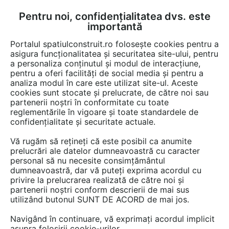
Pentru noi, confidențialitatea dvs. este
FĂ-ȚI CONT
LOGIN
importantă
CUM SE FACE
Portalul spatiulconstruit.ro folosește cookies pentru a
asigura funcționalitatea și securitatea site-ului, pentru
a personaliza conținutul și modul de interacțiune,
pentru a oferi facilități de social media și pentru a
analiza modul în care este utilizat site-ul. Aceste
Video
EȘTI AICI:
cookies sunt stocate și prelucrate, de către noi sau
partenerii noștri în conformitate cu toate
Aplicare poliuretan pentru scenografie
reglementările în vigoare și toate standardele de
confidențialitate și securitate actuale.
10 afisari
Vă rugăm să rețineți că este posibil ca anumite
prelucrări ale datelor dumneavoastră cu caracter
personal să nu necesite consimțământul
dumneavoastră, dar vă puteți exprima acordul cu
privire la prelucrarea realizată de către noi și
partenerii noștri conform descrierii de mai sus
utilizând butonul SUNT DE ACORD de mai jos.
Navigând în continuare, vă exprimați acordul implicit
asupra folosirii cookie-urilor.