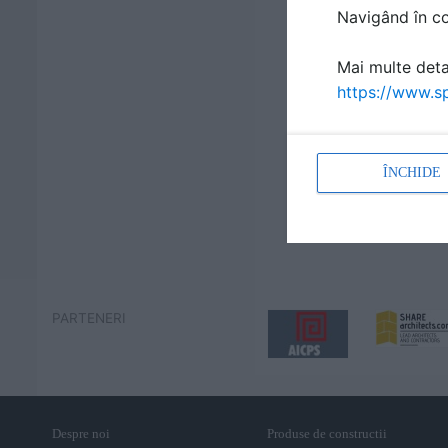
Navigând în con
Mai multe detal
https://www.sp
ÎNCHIDE
PARTENERI
Despre noi
Produse de constructii