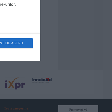
e-urilor.
NT DE ACORD
Toate categoriile
Promovați-vă