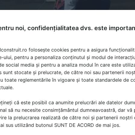
ntru noi, confidențialitatea dvs. este importa
lconstruit.ro folosește cookies pentru a asigura funcționalit
e-ului, pentru a personaliza conținutul și modul de interacți
i de social media și pentru a analiza modul în care este utiliza
sunt stocate și prelucrate, de către noi sau partenerii noșt
u toate reglementările în vigoare și toate standardele de co
ctuale.
țineți că este posibil ca anumite prelucrări ale datelor du
nal să nu necesite consimțământul dumneavoastră, dar vă 
ire la prelucrarea realizată de către noi și partenerii noștr
ă produsele și serviciile pe SpatiulConstruit.ro!
mai sus utilizând butonul SUNT DE ACORD de mai jos.