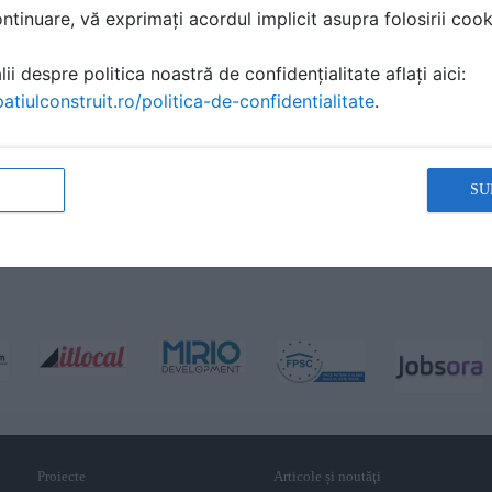
tinuare, vă exprimați acordul implicit asupra folosirii cooki
ii despre politica noastră de confidențialitate aflați aici:
atiulconstruit.ro/politica-de-confidentialitate
.
SU
Proiecte
Articole și noutăţi