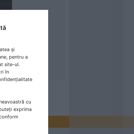
ntă
atea și
une, pentru a
t site-ul.
ri în
nfidențialitate
mneavoastră cu
puteți exprima
i conform