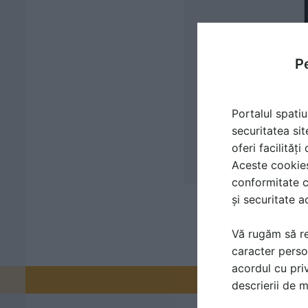
Pe
Portalul spatiu
securitatea sit
oferi facilităț
Aceste cookies 
conformitate c
și securitate a
Vă rugăm să re
caracter perso
acordul cu priv
Promovați-v
descrierii de 