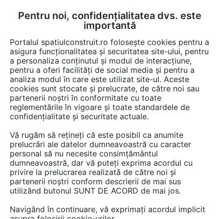
Pentru noi, confidențialitatea dvs. este
FĂ-ȚI CONT
LOGIN
importantă
CUM SE FACE
Portalul spatiulconstruit.ro folosește cookies pentru a
asigura funcționalitatea și securitatea site-ului, pentru
a personaliza conținutul și modul de interacțiune,
pentru a oferi facilități de social media și pentru a
analiza modul în care este utilizat site-ul. Aceste
Video
EȘTI AICI:
cookies sunt stocate și prelucrate, de către noi sau
partenerii noștri în conformitate cu toate
Aplicare colturi chepeng
reglementările în vigoare și toate standardele de
confidențialitate și securitate actuale.
62 afisari
Vă rugăm să rețineți că este posibil ca anumite
prelucrări ale datelor dumneavoastră cu caracter
personal să nu necesite consimțământul
dumneavoastră, dar vă puteți exprima acordul cu
privire la prelucrarea realizată de către noi și
partenerii noștri conform descrierii de mai sus
utilizând butonul SUNT DE ACORD de mai jos.
Navigând în continuare, vă exprimați acordul implicit
asupra folosirii cookie-urilor.