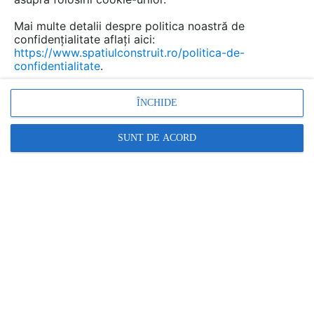
Mai multe detalii despre politica noastră de
confidențialitate aflați aici:
https://www.spatiulconstruit.ro/politica-de-
confidentialitate
.
ÎNCHIDE
SUNT DE ACORD
Promovați-vă produsele și serviciile pe
SpatiulConstruit.ro!