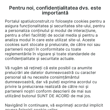
Pentru noi, confidențialitatea dvs. este
FĂ-ȚI CONT
LOGIN
importantă
CUM SE FACE
Portalul spatiulconstruit.ro folosește cookies pentru a
asigura funcționalitatea și securitatea site-ului, pentru
a personaliza conținutul și modul de interacțiune,
pentru a oferi facilități de social media și pentru a
analiza modul în care este utilizat site-ul. Aceste
Video
EȘTI AICI:
cookies sunt stocate și prelucrate, de către noi sau
partenerii noștri în conformitate cu toate
ANCORA CHIMICA AC100 PRO
reglementările în vigoare și toate standardele de
confidențialitate și securitate actuale.
173 afisari
Vă rugăm să rețineți că este posibil ca anumite
prelucrări ale datelor dumneavoastră cu caracter
personal să nu necesite consimțământul
dumneavoastră, dar vă puteți exprima acordul cu
privire la prelucrarea realizată de către noi și
partenerii noștri conform descrierii de mai sus
utilizând butonul SUNT DE ACORD de mai jos.
Navigând în continuare, vă exprimați acordul implicit
asupra folosirii cookie-urilor.