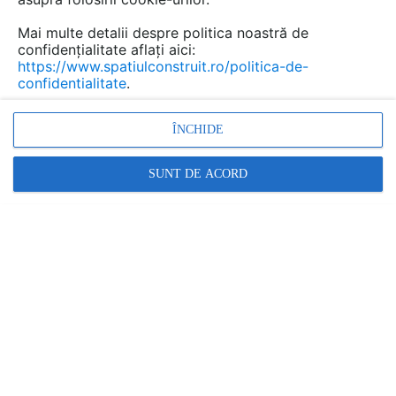
Mai multe detalii despre politica noastră de
confidențialitate aflați aici:
https://www.spatiulconstruit.ro/politica-de-
confidentialitate
.
ÎNCHIDE
SUNT DE ACORD
beton, beton nefisurat; piatra naturala; caramida plina;
caramida cu goluri, BCA
Promovați-vă produsele și serviciile pe
SpatiulConstruit.ro!