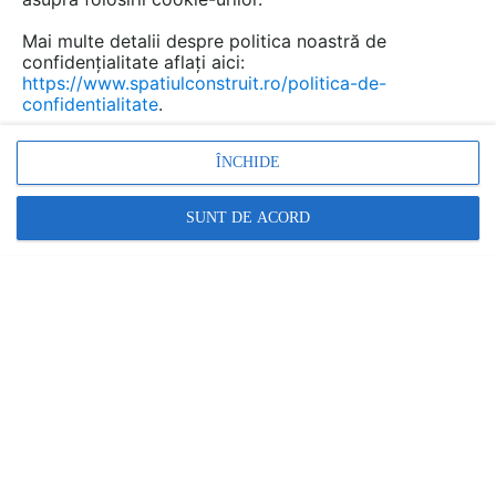
Mai multe detalii despre politica noastră de
confidențialitate aflați aici:
https://www.spatiulconstruit.ro/politica-de-
confidentialitate
.
ÎNCHIDE
SUNT DE ACORD
FURNIZOR
SZ.M-COM
Cere informatii
Promovați-vă produsele și serviciile pe
SpatiulConstruit.ro!