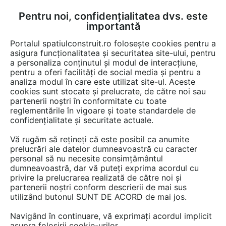
Pentru noi, confidențialitatea dvs. este
FĂ-ȚI CONT
LOGIN
importantă
CUM SE FACE
Portalul spatiulconstruit.ro folosește cookies pentru a
asigura funcționalitatea și securitatea site-ului, pentru
a personaliza conținutul și modul de interacțiune,
pentru a oferi facilități de social media și pentru a
analiza modul în care este utilizat site-ul. Aceste
Video
EȘTI AICI:
cookies sunt stocate și prelucrate, de către noi sau
partenerii noștri în conformitate cu toate
Adezivul de etansare filete metalice -
reglementările în vigoare și toate standardele de
EMS FORCE 5543
confidențialitate și securitate actuale.
Vă rugăm să rețineți că este posibil ca anumite
79 afisari
prelucrări ale datelor dumneavoastră cu caracter
personal să nu necesite consimțământul
dumneavoastră, dar vă puteți exprima acordul cu
privire la prelucrarea realizată de către noi și
partenerii noștri conform descrierii de mai sus
utilizând butonul SUNT DE ACORD de mai jos.
Navigând în continuare, vă exprimați acordul implicit
asupra folosirii cookie-urilor.