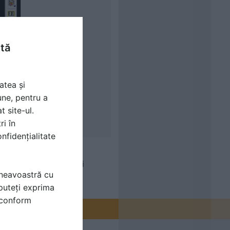
ntă
atea și
une, pentru a
t site-ul.
ri în
nfidențialitate
stre, Modelator de usi
mneavoastră cu
puteți exprima
i conform