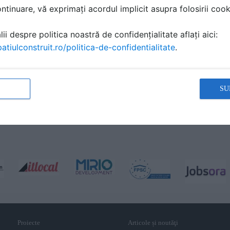
tinuare, vă exprimați acordul implicit asupra folosirii cooki
ii despre politica noastră de confidențialitate aflați aici:
atiulconstruit.ro/politica-de-confidentialitate
.
SU
Proiecte
Articole și noutăţi