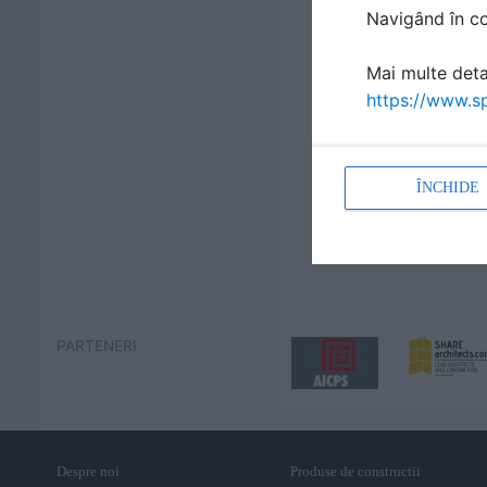
Navigând în con
Mai multe detal
https://www.sp
ÎNCHIDE
PARTENERI
Despre noi
Produse de constructii