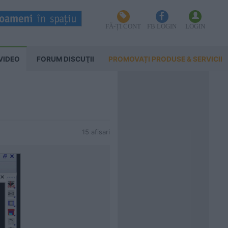
FĂ-ȚI CONT
FB LOGIN
LOGIN
VIDEO
FORUM DISCUŢII
PROMOVAȚI PRODUSE & SERVICII
15 afisari