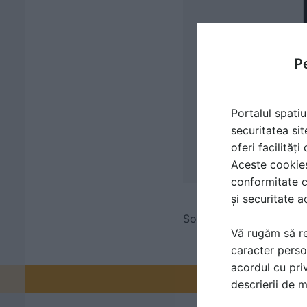
Pe
Portalul spatiu
securitatea sit
oferi facilităț
Aceste cookies 
conformitate c
și securitate a
Soft proiectare, Proiec
Vă rugăm să re
caracter perso
acordul cu priv
Promovați-v
descrierii de 