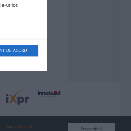
e-urilor.
NT DE ACORD
Toate categoriile
Promovați-vă