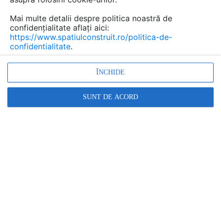
Mai multe detalii despre politica noastră de
confidențialitate aflați aici:
https://www.spatiulconstruit.ro/politica-de-
confidentialitate
.
ÎNCHIDE
SUNT DE ACORD
Soft proiectare, Proiectare 3D, Program de proiectare,
Detalii CAD, Sectiuni transversale, perspective 3D si 2D
Promovați-vă produsele și serviciile pe
SpatiulConstruit.ro!