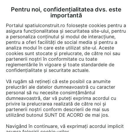
Pentru noi, confidențialitatea dvs. este
FĂ-ȚI CONT
LOGIN
importantă
CUM SE FACE
Portalul spatiulconstruit.ro folosește cookies pentru a
asigura funcționalitatea și securitatea site-ului, pentru
a personaliza conținutul și modul de interacțiune,
pentru a oferi facilități de social media și pentru a
analiza modul în care este utilizat site-ul. Aceste
Video
EȘTI AICI:
cookies sunt stocate și prelucrate, de către noi sau
partenerii noștri în conformitate cu toate
ADDCAD - Generare vederi, sectiuni
reglementările în vigoare și toate standardele de
transversale si perspective 2D-3D
confidențialitate și securitate actuale.
Vă rugăm să rețineți că este posibil ca anumite
67 afisari
prelucrări ale datelor dumneavoastră cu caracter
personal să nu necesite consimțământul
dumneavoastră, dar vă puteți exprima acordul cu
privire la prelucrarea realizată de către noi și
partenerii noștri conform descrierii de mai sus
utilizând butonul SUNT DE ACORD de mai jos.
Navigând în continuare, vă exprimați acordul implicit
asupra folosirii cookie-urilor.