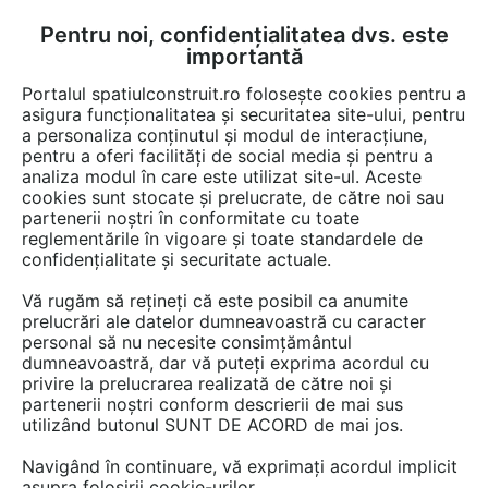
Pentru noi, confidențialitatea dvs. este
FĂ-ȚI CONT
LOGIN
importantă
CUM SE FACE
Portalul spatiulconstruit.ro folosește cookies pentru a
asigura funcționalitatea și securitatea site-ului, pentru
a personaliza conținutul și modul de interacțiune,
pentru a oferi facilități de social media și pentru a
analiza modul în care este utilizat site-ul. Aceste
cookies sunt stocate și prelucrate, de către noi sau
Afla totul despre "Zidarie
partenerii noștri în conformitate cu toate
reglementările în vigoare și toate standardele de
aparenta"
confidențialitate și securitate actuale.
Vă rugăm să rețineți că este posibil ca anumite
prelucrări ale datelor dumneavoastră cu caracter
RESTRANGE
1 ARTICOL
personal să nu necesite consimțământul
dumneavoastră, dar vă puteți exprima acordul cu
privire la prelucrarea realizată de către noi și
partenerii noștri conform descrierii de mai sus
utilizând butonul SUNT DE ACORD de mai jos.
Navigând în continuare, vă exprimați acordul implicit
asupra folosirii cookie-urilor.