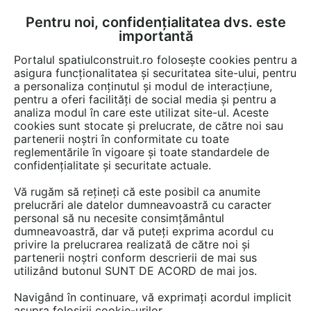
Pentru noi, confidențialitatea dvs. este
FĂ-ȚI CONT
LOGIN
importantă
CUM SE FACE
Portalul spatiulconstruit.ro folosește cookies pentru a
asigura funcționalitatea și securitatea site-ului, pentru
a personaliza conținutul și modul de interacțiune,
pentru a oferi facilități de social media și pentru a
analiza modul în care este utilizat site-ul. Aceste
cookies sunt stocate și prelucrate, de către noi sau
Afla totul despre "Sisteme
partenerii noștri în conformitate cu toate
reglementările în vigoare și toate standardele de
complete de incalzire"
confidențialitate și securitate actuale.
Vă rugăm să rețineți că este posibil ca anumite
prelucrări ale datelor dumneavoastră cu caracter
RESTRANGE
1 ARTICOL
personal să nu necesite consimțământul
dumneavoastră, dar vă puteți exprima acordul cu
privire la prelucrarea realizată de către noi și
partenerii noștri conform descrierii de mai sus
utilizând butonul SUNT DE ACORD de mai jos.
Navigând în continuare, vă exprimați acordul implicit
asupra folosirii cookie-urilor.