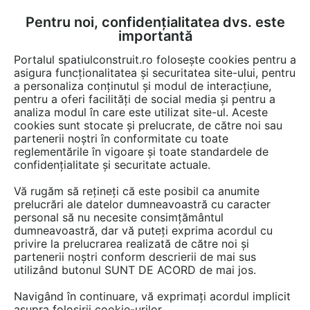
Pentru noi, confidențialitatea dvs. este
FĂ-ȚI CONT
LOGIN
importantă
CUM SE FACE
Portalul spatiulconstruit.ro folosește cookies pentru a
asigura funcționalitatea și securitatea site-ului, pentru
a personaliza conținutul și modul de interacțiune,
pentru a oferi facilități de social media și pentru a
analiza modul în care este utilizat site-ul. Aceste
cookies sunt stocate și prelucrate, de către noi sau
Afla totul despre "Shift"
partenerii noștri în conformitate cu toate
reglementările în vigoare și toate standardele de
confidențialitate și securitate actuale.
RESTRANGE
4 ARTICOLE
Vă rugăm să rețineți că este posibil ca anumite
prelucrări ale datelor dumneavoastră cu caracter
personal să nu necesite consimțământul
dumneavoastră, dar vă puteți exprima acordul cu
privire la prelucrarea realizată de către noi și
partenerii noștri conform descrierii de mai sus
utilizând butonul SUNT DE ACORD de mai jos.
Navigând în continuare, vă exprimați acordul implicit
asupra folosirii cookie-urilor.