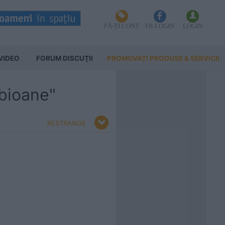
FĂ-ȚI CONT
FB LOGIN
LOGIN
VIDEO
FORUM DISCUŢII
PROMOVAȚI PRODUSE & SERVICII
abioane"
RESTRANGE