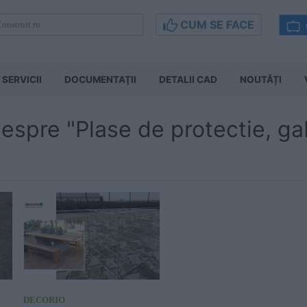
CUM SE FACE
SERVICII
DOCUMENTAŢII
DETALII CAD
NOUTĂȚI
 despre "Plase de protectie, g
DECORIO