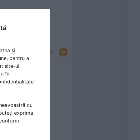
ntă
atea și
RESTRANGE
une, pentru a
t site-ul.
ri în
nfidențialitate
mneavoastră cu
puteți exprima
i conform