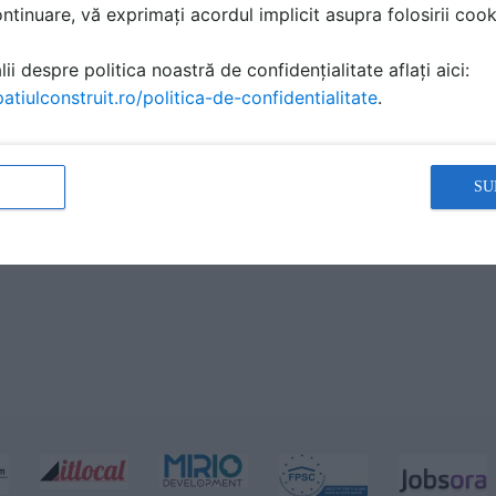
tinuare, vă exprimați acordul implicit asupra folosirii cooki
ii despre politica noastră de confidențialitate aflați aici:
atiulconstruit.ro/politica-de-confidentialitate
.
SU