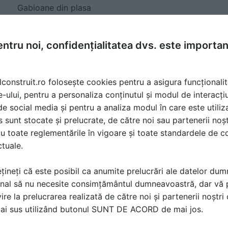
Gabioane din plasa
sudata si impletita pentru
garduri
ntru noi, confidențialitatea dvs. este importa
lconstruit.ro folosește cookies pentru a asigura funcționalit
e-ului, pentru a personaliza conținutul și modul de interacți
i de social media și pentru a analiza modul în care este utiliza
sunt stocate și prelucrate, de către noi sau partenerii noșt
u toate reglementările în vigoare și toate standardele de co
ctuale.
țineți că este posibil ca anumite prelucrări ale datelor du
e
Gabioanele, exemple
nal să nu necesite consimțământul dumneavoastră, dar vă 
interesante in arhitectura
ire la prelucrarea realizată de către noi și partenerii noștr
mai sus utilizând butonul SUNT DE ACORD de mai jos.