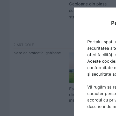
Gabioane din plasa
sudata, impletita pentru
stabilizarea terenurilor
Pe
Portalul spatiu
2 ARTICOLE
securitatea sit
plase de protectie, gabioane
oferi facilităț
Aceste cookies 
conformitate c
și securitate a
Vă rugăm să re
Fațade integral realizat
caracter perso
din gabioane, o alegere
acordul cu priv
inedită ...
descrierii de 