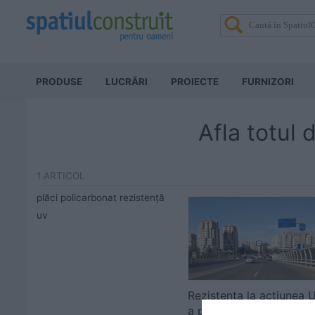
PRODUSE
LUCRĂRI
PROIECTE
FURNIZORI
Afla totul 
1 ARTICOL
plăci policarbonat rezistență
uv
Rezistența la acțiunea 
a plăcilor din policarbo