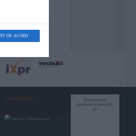
NT DE ACORD
Toate categoriile
Promovați-vă
produsele și serviciile
pe