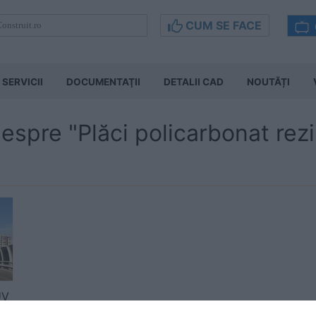
CUM SE FACE
SERVICII
DOCUMENTAŢII
DETALII CAD
NOUTĂȚI
despre "Plăci policarbonat rez
UV
nat