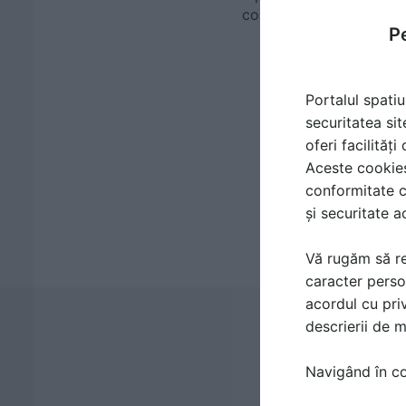
com...
Pe
Portalul spatiu
securitatea sit
oferi facilităț
Aceste cookies 
conformitate c
și securitate a
Vă rugăm să re
caracter perso
acordul cu priv
descrierii de 
Navigând în con