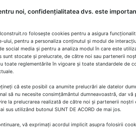
ntru noi, confidențialitatea dvs. este importa
lconstruit.ro folosește cookies pentru a asigura funcționalit
e-ului, pentru a personaliza conținutul și modul de interacți
i de social media și pentru a analiza modul în care este utiliza
sunt stocate și prelucrate, de către noi sau partenerii noșt
u toate reglementările în vigoare și toate standardele de co
ctuale.
țineți că este posibil ca anumite prelucrări ale datelor du
nal să nu necesite consimțământul dumneavoastră, dar vă 
ire la prelucrarea realizată de către noi și partenerii noștr
mai sus utilizând butonul SUNT DE ACORD de mai jos.
tinuare, vă exprimați acordul implicit asupra folosirii cooki