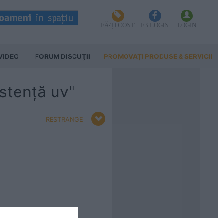
FĂ-ȚI CONT
FB LOGIN
LOGIN
VIDEO
FORUM DISCUŢII
PROMOVAȚI PRODUSE & SERVICII
istență uv"
RESTRANGE