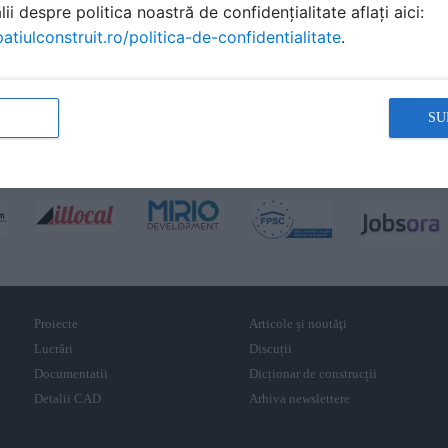
ii despre politica noastră de confidențialitate aflați aici:
atiulconstruit.ro/politica-de-confidentialitate
.
SU
Proiecte
Articole și noutăţi
Lucrări
Discuții
Documentatii
Dicționar de construcții
Detalii CAD
Arhiva newslettere