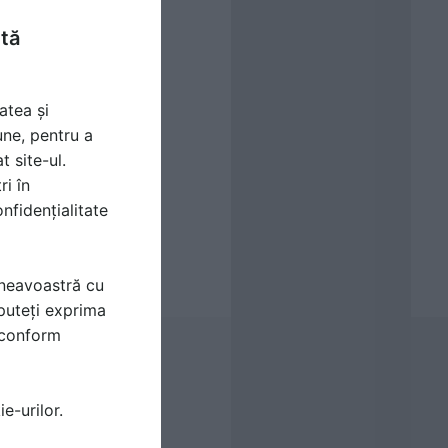
ntă
atea și
une, pentru a
t site-ul.
ri în
nfidențialitate
mneavoastră cu
puteți exprima
i conform
e-urilor.