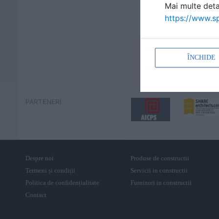
Mai multe detal
https://www.sp
ÎNCHIDE
PARTENERI
Despre noi
Produse de constructii
Termeni și condiții
Servicii in constructii
Politica de confidențialitate
Furnizori in constructii
Contact