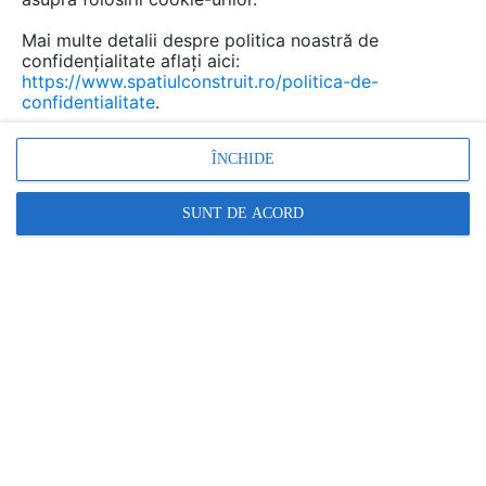
Mai multe detalii despre politica noastră de
confidențialitate aflați aici:
https://www.spatiulconstruit.ro/politica-de-
confidentialitate
.
Rezistența la acțiunea UV a plăcilor din policarbonat
com...
ÎNCHIDE
SUNT DE ACORD