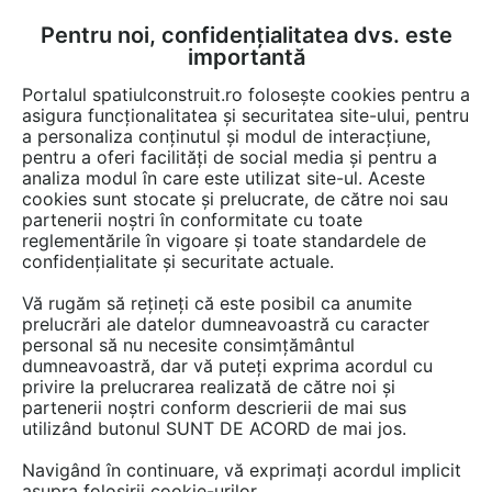
Pentru noi, confidențialitatea dvs. este
FĂ-ȚI CONT
LOGIN
importantă
CUM SE FACE
Portalul spatiulconstruit.ro folosește cookies pentru a
asigura funcționalitatea și securitatea site-ului, pentru
a personaliza conținutul și modul de interacțiune,
pentru a oferi facilități de social media și pentru a
analiza modul în care este utilizat site-ul. Aceste
cookies sunt stocate și prelucrate, de către noi sau
Afla totul despre "Placi
partenerii noștri în conformitate cu toate
reglementările în vigoare și toate standardele de
policarbonat compact"
confidențialitate și securitate actuale.
Vă rugăm să rețineți că este posibil ca anumite
prelucrări ale datelor dumneavoastră cu caracter
RESTRANGE
2 ARTICOLE
personal să nu necesite consimțământul
dumneavoastră, dar vă puteți exprima acordul cu
privire la prelucrarea realizată de către noi și
partenerii noștri conform descrierii de mai sus
utilizând butonul SUNT DE ACORD de mai jos.
Navigând în continuare, vă exprimați acordul implicit
asupra folosirii cookie-urilor.