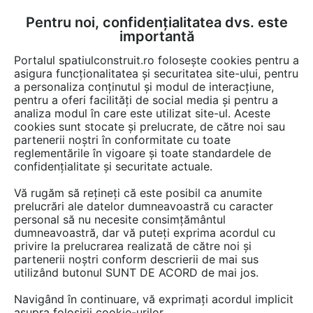
Pentru noi, confidențialitatea dvs. este
FĂ-ȚI CONT
LOGIN
importantă
CUM SE FACE
Portalul spatiulconstruit.ro folosește cookies pentru a
asigura funcționalitatea și securitatea site-ului, pentru
a personaliza conținutul și modul de interacțiune,
pentru a oferi facilități de social media și pentru a
analiza modul în care este utilizat site-ul. Aceste
cookies sunt stocate și prelucrate, de către noi sau
Afla totul despre "Pereti
partenerii noștri în conformitate cu toate
reglementările în vigoare și toate standardele de
termoizolati"
confidențialitate și securitate actuale.
Vă rugăm să rețineți că este posibil ca anumite
prelucrări ale datelor dumneavoastră cu caracter
RESTRANGE
1 ARTICOL
personal să nu necesite consimțământul
dumneavoastră, dar vă puteți exprima acordul cu
privire la prelucrarea realizată de către noi și
partenerii noștri conform descrierii de mai sus
utilizând butonul SUNT DE ACORD de mai jos.
Navigând în continuare, vă exprimați acordul implicit
asupra folosirii cookie-urilor.