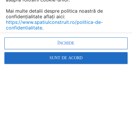
Mai multe detalii despre politica noastră de
confidențialitate aflați aici:
https://www.spatiulconstruit.ro/politica-de-
confidentialitate
.
ÎNCHIDE
Proinvest Group investeste zece milioane de euro intr-o
SUNT DE ACORD
fabr...