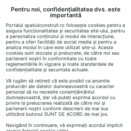
Pentru noi, confidențialitatea dvs. este
FĂ-ȚI CONT
LOGIN
importantă
CUM SE FACE
Portalul spatiulconstruit.ro folosește cookies pentru a
asigura funcționalitatea și securitatea site-ului, pentru
a personaliza conținutul și modul de interacțiune,
pentru a oferi facilități de social media și pentru a
analiza modul în care este utilizat site-ul. Aceste
cookies sunt stocate și prelucrate, de către noi sau
Afla totul despre "Parchet
partenerii noștri în conformitate cu toate
reglementările în vigoare și toate standardele de
rezistent la apa"
confidențialitate și securitate actuale.
Vă rugăm să rețineți că este posibil ca anumite
prelucrări ale datelor dumneavoastră cu caracter
RESTRANGE
2 ARTICOLE
personal să nu necesite consimțământul
dumneavoastră, dar vă puteți exprima acordul cu
privire la prelucrarea realizată de către noi și
partenerii noștri conform descrierii de mai sus
utilizând butonul SUNT DE ACORD de mai jos.
Navigând în continuare, vă exprimați acordul implicit
asupra folosirii cookie-urilor.