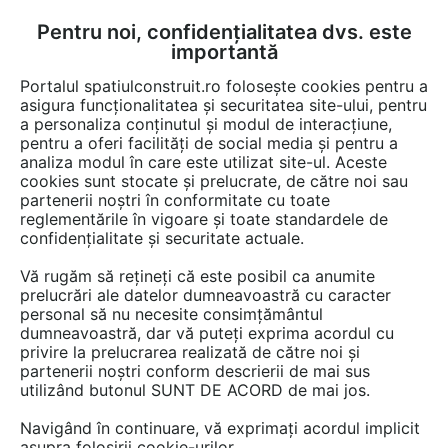
Pentru noi, confidențialitatea dvs. este
FĂ-ȚI CONT
LOGIN
importantă
CUM SE FACE
Portalul spatiulconstruit.ro folosește cookies pentru a
asigura funcționalitatea și securitatea site-ului, pentru
a personaliza conținutul și modul de interacțiune,
pentru a oferi facilități de social media și pentru a
analiza modul în care este utilizat site-ul. Aceste
cookies sunt stocate și prelucrate, de către noi sau
Afla totul despre
partenerii noștri în conformitate cu toate
reglementările în vigoare și toate standardele de
"Magnetico pitesti"
confidențialitate și securitate actuale.
Vă rugăm să rețineți că este posibil ca anumite
prelucrări ale datelor dumneavoastră cu caracter
RESTRANGE
3 ARTICOLE
personal să nu necesite consimțământul
dumneavoastră, dar vă puteți exprima acordul cu
privire la prelucrarea realizată de către noi și
partenerii noștri conform descrierii de mai sus
utilizând butonul SUNT DE ACORD de mai jos.
Navigând în continuare, vă exprimați acordul implicit
asupra folosirii cookie-urilor.