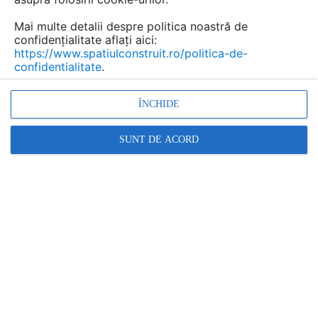
Mai multe detalii despre politica noastră de
confidențialitate aflați aici:
https://www.spatiulconstruit.ro/politica-de-
confidentialitate
.
ÎNCHIDE
„People first” în era AI: Cum construim branduri de ang...
SUNT DE ACORD